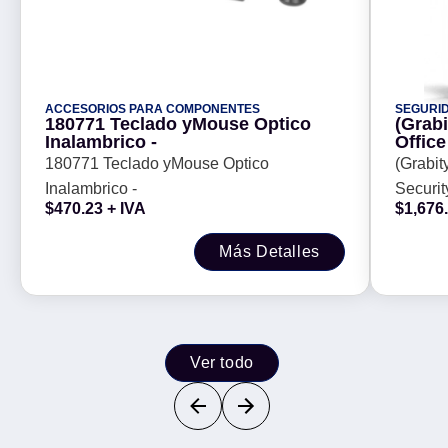
ACCESORIOS PARA COMPONENTES
SEGURI
180771 Teclado yMouse Optico
(Grab
Inalambrico -
180771 Teclado yMouse Optico
(Grabit
Inalambrico -
$
470.23
+ IVA
$
1,676
Más Detalles
Ver todo