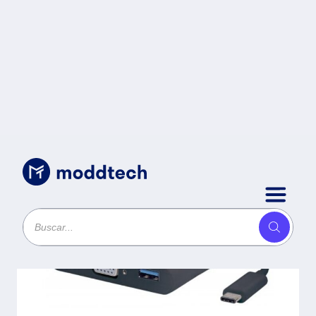
Cables
/
Convertidor USB C a VGA
MANHATTAN 152044 - USB C, VGA,
Negro