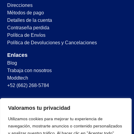
Direcciones
Métodos de pago
Detalles de la cuenta
Contraseña perdida
Política de Envíos
Política de Devoluciones y Cancelaciones
Enlaces
Blog
Trabaja con nosotros
Moddtech
+52 (662) 268-5784
© 2026 Todos los derechos reservados
Valoramos tu privacidad
Términos y condiciones
Utilizamos cookies para mejorar tu experiencia de
Política de privacidad
navegación, mostrarte anuncios o contenido personalizados
y analizar nuestro tráfico. Al hacer clic en "Aceptar todo",