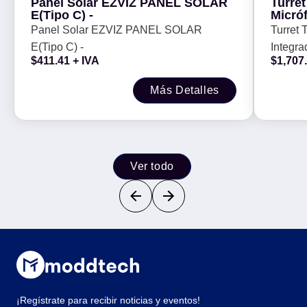
Panel Solar EZVIZ PANEL SOLAR
Turre
E(Tipo C) -
Micróf
Imagen
Panel Solar EZVIZ PANEL SOLAR
Turret
Blanca
E(Tipo C) -
Integra
WDR/ 
$
411.41
+ IVA
$
1,707
24/7 / 
Exterio
Más Detalles
Ver todo
¡Regístrate para recibir noticias y eventos!