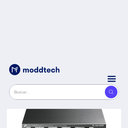
Red Activa
/
Switch no administrable (TL-
SG1005P) de (5) puertos
10/100/1000 Mbps - (4) Puertos POE
+