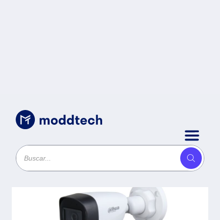
Video Vigilancia
/
Cámara Dahua HDCVI Bala
Dahua Technology DH-HAC-
HFW1500CN-A-0280B-S2 -