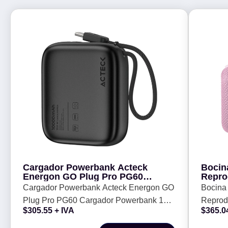
Cargador Powerbank Acteck
Bocina
Energon GO Plug Pro PG60
Repro
Cargador Powerbank 10 - 000 mAh
CHOIC
Cargador Powerbank Acteck Energon GO
Bocina 
Plug Pro PG60 Cargador Powerbank 10 -
Reprod
$
305.55
+ IVA
$
365.0
000 mAh
CHOIC