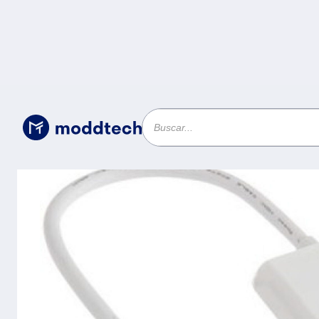
Cables
/
Convertidor HDMI a VGA BROBOTIX - Mini-HDMI, VGA (D-Sub), Color
blanco