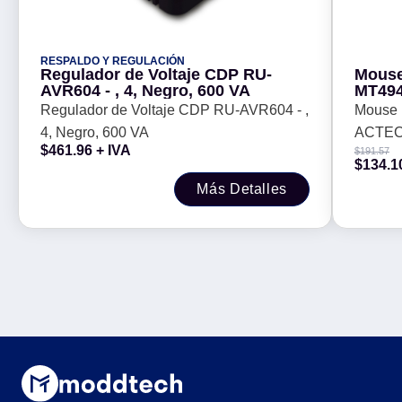
RESPALDO Y REGULACIÓN
Regulador de Voltaje CDP RU-
Mouse
AVR604 - , 4, Negro, 600 VA
MT49
Series
Regulador de Voltaje CDP RU-AVR604 - ,
Mouse 
4, Negro, 600 VA
ACTECK
$
461.96
+ IVA
$
191.57
$
134.1
Más Detalles