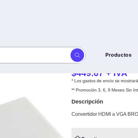
Convertidor HD
Productos
HDMI, VGA (D-Su
$
449.67
+ IVA
* Los gastos de envío se mostrarán
** Promoción 3, 6, 9 Meses Sin 
Descripción
Convertidor HDMI a VGA BROB