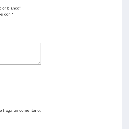
lor blanco”
os con
*
ue haga un comentario.