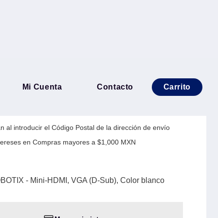
MI a VGA BROBOTIX - Mini-
Mi Cuenta
Contacto
Carrito
b), Color blanco
 al introducir el Código Postal de la dirección de envío
Intereses en Compras mayores a $1,000 MXN
OTIX - Mini-HDMI, VGA (D-Sub), Color blanco