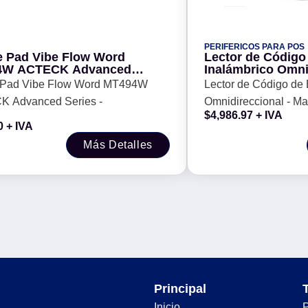
PERIFERICOS PARA POS
 Pad Vibe Flow Word
Lector de Código
4W ACTECK Advanced
Inalámbrico Omni
 -
Marca HONEYWE
Pad Vibe Flow Word MT494W
Lector de Código de 
Voyager 1472G. 
 Advanced Series -
Omnidireccional -
N / R)
$
4,986.97
+ IVA
Modelo Voyager 147
0
+ IVA
2USB-5-N / R)
Más Detalles
Principal
Inicio