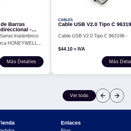
CABLES
 de Barras
Cable USB V2.0 Tipo C 96319
direccional -
LL Modelo
Barras Inalámbrico
Cable USB V2.0 Tipo C 963196 -
(1472G2D-2USB-5-
 Marca HONEYWELL
$
44.10
+ IVA
2G. (1472G2D-
Más Detalles
Más Deta
Ver todo
Tienda
Enlaces
Pedidos
Blog