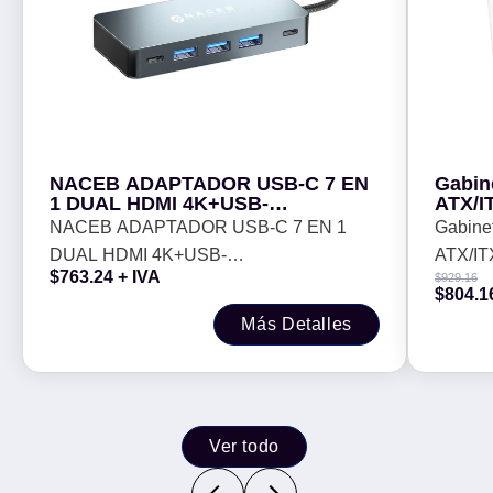
NACEB ADAPTADOR USB-C 7 EN
Gabin
1 DUAL HDMI 4K+USB-
ATX/I
C+PD100W+3*USB3.0 NA-0147 -
Disco 
NACEB ADAPTADOR USB-C 7 EN 1
Gabinet
SSD
DUAL HDMI 4K+USB-
ATX/IT
$
763.24
+ IVA
$
929.16
C+PD100W+3*USB3.0 NA-0147 -
Duro 1 
$
804.1
Más Detalles
Ver todo