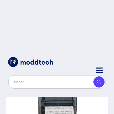
Sin categoría
/
QIAN IMPRESORA TERMICA
PORTATIL - DE 58MM A 70MM/S,
CONEXIÓN USB + BT, BATERIA
2600 MAH DE LITIO, CON
CUBIERTA PROTECTORA, MOD.
QOP-T58UB-RP