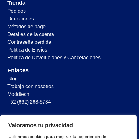
Tienda
Pedidos
Direcciones
Métodos de pago
Detalles de la cuenta
Contraseña perdida
Política de Envíos
Política de Devoluciones y Cancelaciones
Enlaces
Blog
Trabaja con nosotros
Moddtech
+52 (662) 268-5784
© 2026 Todos los derechos reservados
Valoramos tu privacidad
Términos y condiciones
Utilizamos cookies para mejorar tu experiencia de
Política de privacidad