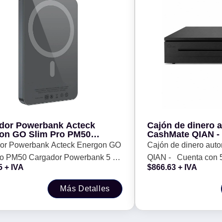
dor Powerbank Acteck
Cajón de dinero 
on GO Slim Pro PM50
CashMate QIAN -
Cargador Powerbank 5 - 000 mAh
compartimientos p
or Powerbank Acteck Energon GO
Cajón de dinero aut
para monedas
ro PM50 Cargador Powerbank 5 -
QIAN - Cuenta con 5
5
+ IVA
$
866.63
+ IVA
mAh
para billetes y 8 pa
Más Detalles