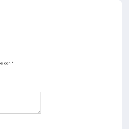
os con
*