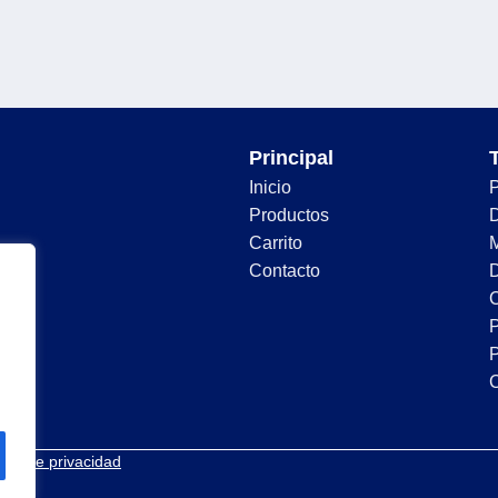
Principal
Inicio
Productos
D
Carrito
Contacto
D
C
P
P
tica de privacidad