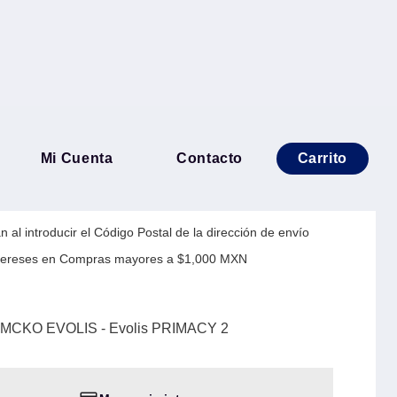
 de 5 Paneles YMCKO
Mi Cuenta
Contacto
Carrito
s PRIMACY 2
 al introducir el Código Postal de la dirección de envío
Intereses en Compras mayores a $1,000 MXN
s YMCKO EVOLIS - Evolis PRIMACY 2