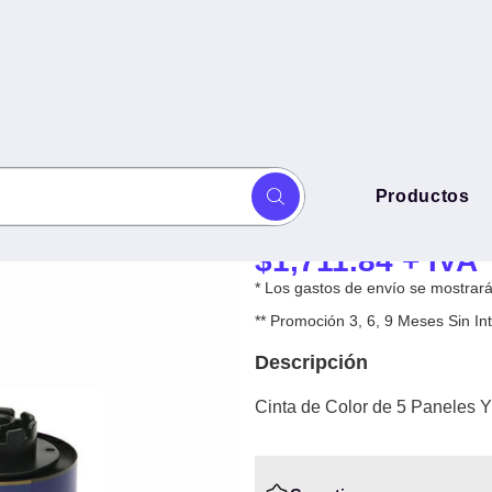
Cinta de Color
Productos
O EVOLIS - Evolis PRIMACY 2
EVOLIS - Evoli
$
1,711.84
+ IVA
* Los gastos de envío se mostrarán
** Promoción 3, 6, 9 Meses Sin 
Descripción
Cinta de Color de 5 Panele