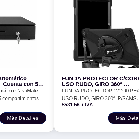
automático
FUNDA PROTECTOR C/CORR
 Cuenta con 5
USO RUDO, GIRO 360º,
ara billetes y 8
P/SAMSUNG GALAXY A11+, 
omático CashMate
FUNDA PROTECTOR C/CORREA
PULGADAS, C/MICA, X230,
 compartimientos
USO RUDO, GIRO 360º, P/SAM
BROBOTIX, 406931
$
531.56
+ IVA
ra monedas
GALAXY A11+, 11.0 PULGADAS
C/MICA, X230, BROBOTIX, 40693
Más Detalles
Más Deta