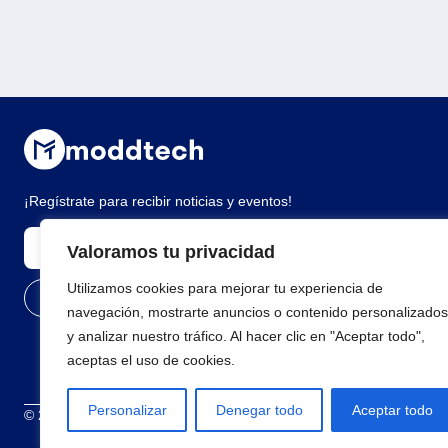
¡Regístrate para recibir noticias y eventos!
Valoramos tu privacidad
Utilizamos cookies para mejorar tu experiencia de
navegación, mostrarte anuncios o contenido personalizados
y analizar nuestro tráfico. Al hacer clic en "Aceptar todo",
aceptas el uso de cookies.
Personalizar
Denegar todo
Aceptar todo
© 2026 Todos los derechos reservados
Términos y condiciones
Polí