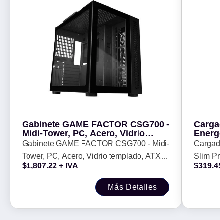
Gabinete GAME FACTOR CSG700 -
Carga
Midi-Tower, PC, Acero, Vidrio
Energ
templado, ATX, EATX, ITX, micro
Gabinete GAME FACTOR CSG700 - Midi-
Cargad
ATX, Negro
Tower, PC, Acero, Vidrio templado, ATX,
Slim P
$
1,807.22
+ IVA
$
319.4
EATX, ITX, micro ATX, Negro
000 
Más Detalles