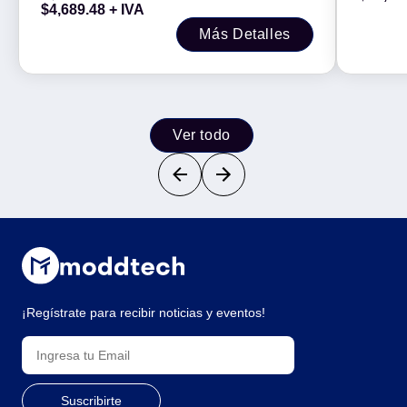
$
4,689.48
+ IVA
DisplayPort 1.4 -
Más Detalles
Ver todo
¡Regístrate para recibir noticias y eventos!