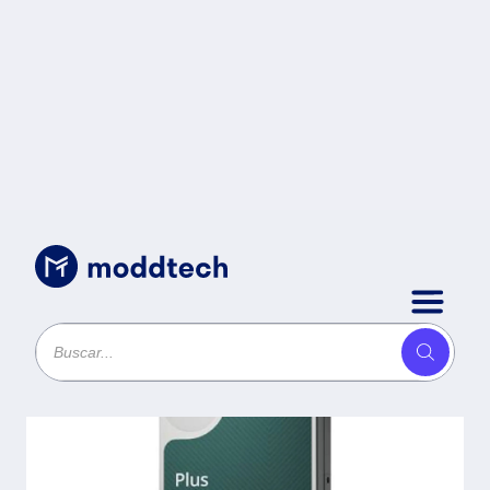
Sin categoría
/
Synology DD SATA HAT3310-16T
16TB 3.5 Disco Duro para NAS -