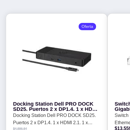
Oferta
Docking Station Dell PRO DOCK
Switc
SD25. Puertos 2 x DP1.4. 1 x HDMI
Gigabi
2.1. 1 x USB-C 3.2 Gen 2 Multi-
Clase
Docking Station Dell PRO DOCK SD25.
Switch 
function DisplayPort 1.4 -
(JL68
Puertos 2 x DP1.4. 1 x HDMI 2.1. 1 x
Etherne
$
13,55
$
4,886.84
USB-C 3.2 Gen 2 Multi-function
4SFP+ 