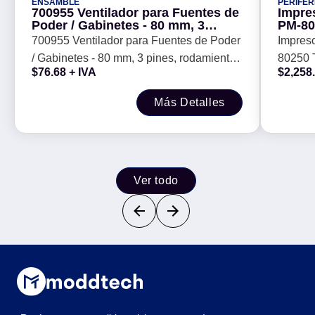
ENSAMBLE
PERIFER
700955 Ventilador para Fuentes de
Impre
Poder / Gabinetes - 80 mm, 3
PM-80
pines, rodamientos tipo sleeve
Térmi
700955 Ventilador para Fuentes de Poder
Impres
otorga una operación confiable y
/ Gabinetes - 80 mm, 3 pines, rodamientos
80250 T
tranquila
$
76.68
+ IVA
$
2,258
tipo sleeve otorga una operación
250mm/
confiable y tranquila
Más Detalles
Ver todo