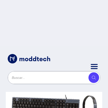
Uncategorized
/
Kit Teclado+Mouse+Diadema para
Oficina PERFECT CHOICE PC-201700
- Negro, 1000 DPI