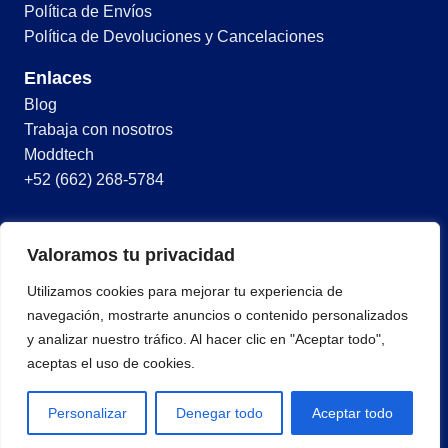
Política de Envíos
Política de Devoluciones y Cancelaciones
Enlaces
Blog
Trabaja con nosotros
Moddtech
+52 (662) 268-5784
© 2026 Todos los derechos reservados
Valoramos tu privacidad
Términos y condiciones
Utilizamos cookies para mejorar tu experiencia de
Política de privacidad
navegación, mostrarte anuncios o contenido personalizados
y analizar nuestro tráfico. Al hacer clic en "Aceptar todo",
aceptas el uso de cookies.
Personalizar
Denegar todo
Aceptar todo