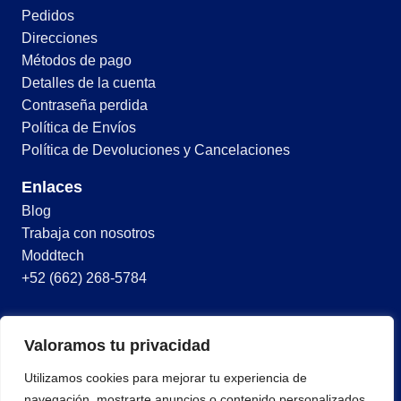
Pedidos
Direcciones
Métodos de pago
Detalles de la cuenta
Contraseña perdida
Política de Envíos
Política de Devoluciones y Cancelaciones
Enlaces
Blog
Trabaja con nosotros
Moddtech
+52 (662) 268-5784
© 2026 Todos los derechos reservados
Valoramos tu privacidad
Términos y condiciones
Utilizamos cookies para mejorar tu experiencia de
Política de privacidad
navegación, mostrarte anuncios o contenido personalizados