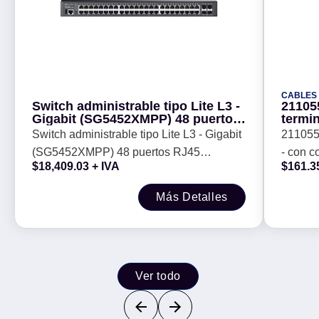
CABLES
Switch administrable tipo Lite L3 -
21105
Gigabit (SG5452XMPP) 48 puertos
termin
RJ45 10/100/1000 Mbps (8 PoE++,
presi
Switch administrable tipo Lite L3 - Gigabit
211055 
40 PoE+), 4 ranuras SFP+ de 1/10
punta
(SG5452XMPP) 48 puertos RJ45
- con c
Gbps**, 1 puerto USB 2.
$
18,409.03
+ IVA
$
161.3
10/100/1000 Mbps (8 PoE++, 40 PoE+), 4
para pu
ranuras SFP+ de 1/10 Gbps**, 1 puerto
Más Detalles
USB 2.
Ver todo