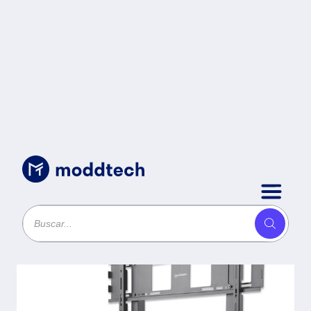
Accesorios para Electronica
/
Soporte Universal
para TV
MANHATTAN 461665
- 37 pulgadas, 100
pulgadas, TV