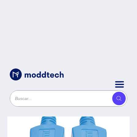
Cables
/
Cable HDMI TRIPP-LITE P568-010-BL
- 3, 05 m, HDMI, HDMI, Azul