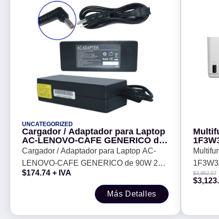
UNCATEGORIZED
Cargador / Adaptador para Laptop
Multi
AC-LENOVO-CAFE GENERICO de
1F3W3
90W 20V 4.5A (5.5*2.5 punta café) -
12 pp
Cargador / Adaptador para Laptop AC-
Multifu
LENOVO-CAFE GENERICO de 90W 20V
1F3W3A
$
174.74
+ IVA
$
3,952.07
4.5A (5.5*2.5 punta café) -
ppm, 4
$
3,123
Más Detalles