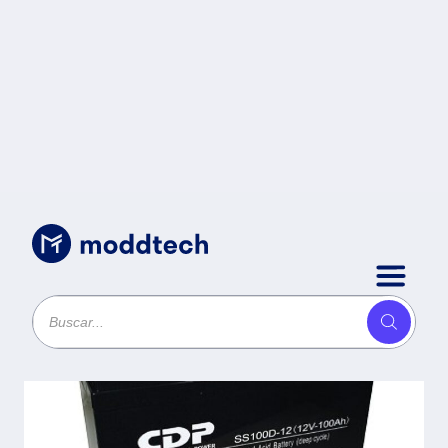
Energía
/
Batería para No Break CDP - 12V,
100Ah