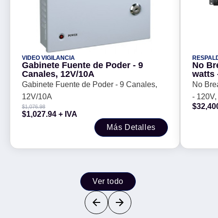
VIDEO VIGILANCIA
RESPAL
Gabinete Fuente de Poder - 9
No Br
Canales, 12V/10A
watts 
SMT30
Gabinete Fuente de Poder - 9 Canales,
No Bre
3 h, N
12V/10A
- 120V
$
32,40
$
1,076.98
2700 W,
$
1,027.94
+ IVA
Más Detalles
Ver todo