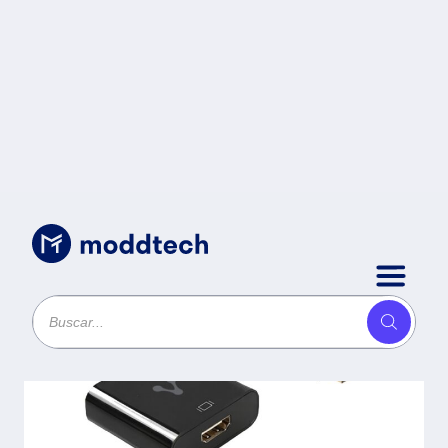
Uncategorized
/
Adaptador VORAGO ADP-300
DisplayPort a HDMI FULL HD -