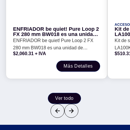
ACCESO
ENFRIADOR be quiet! Pure Loop 2
Kit d
FX 280 mm BW018 es una unidad
LA100
de refrigeración por agua todo en
ENFRIADOR be quiet! Pure Loop 2 FX
Kit de
uno silenciosa y de alto
280 mm BW018 es una unidad de
LA100K
rendimiento - con iluminación
$
2,060.31
+ IVA
$
510.3
ARGB
refrigeración por agua todo en uno
silenciosa y de alto rendimiento - con
Más Detalles
iluminación ARGB
Ver todo