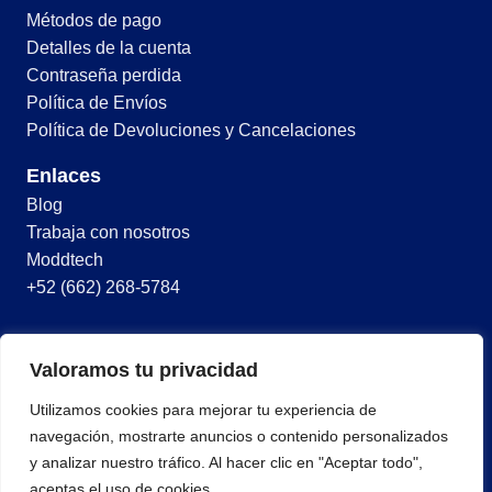
Métodos de pago
Detalles de la cuenta
Contraseña perdida
Política de Envíos
Política de Devoluciones y Cancelaciones
Enlaces
Blog
Trabaja con nosotros
Moddtech
+52 (662) 268-5784
© 2026 Todos los derechos reservados
Valoramos tu privacidad
Términos y condiciones
Utilizamos cookies para mejorar tu experiencia de
Política de privacidad
navegación, mostrarte anuncios o contenido personalizados
y analizar nuestro tráfico. Al hacer clic en "Aceptar todo",
aceptas el uso de cookies.