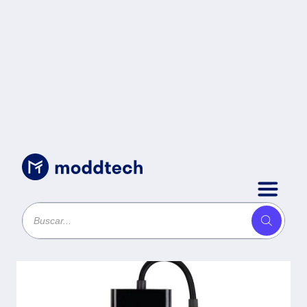
Uncategorized
/
Adaptador USB-C a VGA Shift
Plus AV415 Acteck -