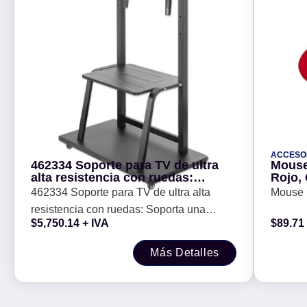
ACCESO
462334 Soporte para TV de ultra
Mouse
alta resistencia con ruedas:
Rojo, 
Soporta una pantalla de 37
462334 Soporte para TV de ultra alta
Mouse 
pulgadas a 100 pulgadas de hasta
resistencia con ruedas: Soporta una
150 kg - repisa y base para una lap
$
5,750.14
+ IVA
$
89.71
pantalla de 37 pulgadas a 100 pulgadas
de hasta 150 kg - repisa y base para una
Más Detalles
lap