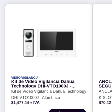
VIDEO VIGILANCIA
Kit de Video Vigilancia Dahua
ANCL
Technology DHI-VTO1000J -
SEGU
Alámbrico
(MICR
Kit de Video Vigilancia Dahua Technology
ANCLA
TABLE
DHI-VTO1000J - Alámbrico
K-SLO
C/ADH
$
1,477.44
+ IVA
$
70.42
BROB
TABLE
C/ADH