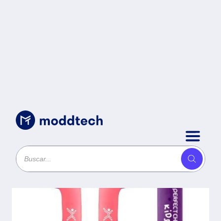
Sin categoría
/
PC-116493 Audífonos Alámbricos
In-Ear Cable Anti-enredos Bubble
Gum ROSA | PERFECT CHOICE -