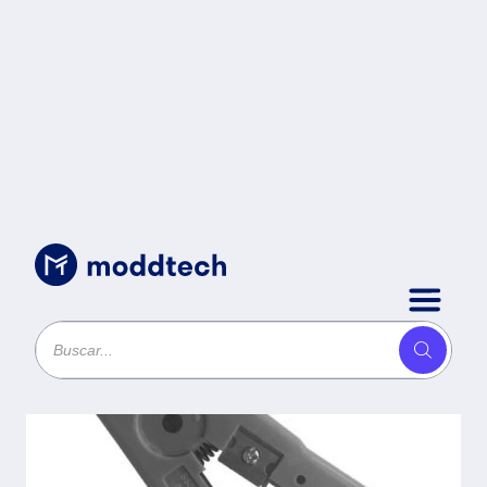
Cables
/
Pinza para Pelar Cable UTP
BROBOTIX 100501 - Gris