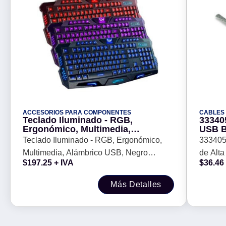
ACCESORIOS PARA COMPONENTES
CABLES
Teclado Iluminado - RGB,
33340
Ergonómico, Multimedia,
USB B
Alámbrico USB, Negro (Inglés),
tipo 
Teclado Iluminado - RGB, Ergonómico,
333405
420028 BROBOTIX
Color 
Multimedia, Alámbrico USB, Negro
de Alta
$
197.25
+ IVA
$
36.46
(Inglés), 420028 BROBOTIX
USB tip
Más Detalles