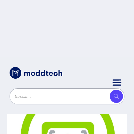
Uncategorized
/
Actualización 5 Usuarios
Adicionales Banco 6.0
BCOL5AHV (Electrónico) -