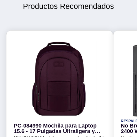
Productos Recomendados
RESPAL
PC-084990 Mochila para Laptop
No Br
15.6 - 17 Pulgadas Ultraligera y
2400 W
Cómoda Comfort | PERFECT