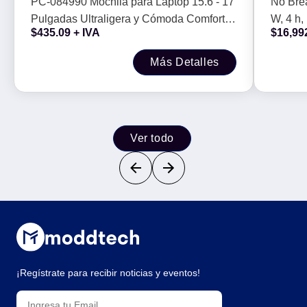
PC-084990 Mochila para Laptop 15.6 - 17
No Bre
CHOICE -
Pulgadas Ultraligera y Cómoda Comfort |
W, 4 h,
$
435.09
+ IVA
$
16,99
PERFECT CHOICE -
Más Detalles
Ver todo
¡Regístrate para recibir noticias y eventos!