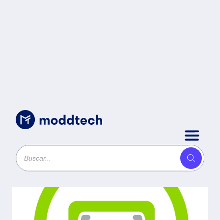
Uncategorized
/
Actualización 1 Usuario
Adicional Banco 6.0 BCOL1AH
Aspel (Físico) -