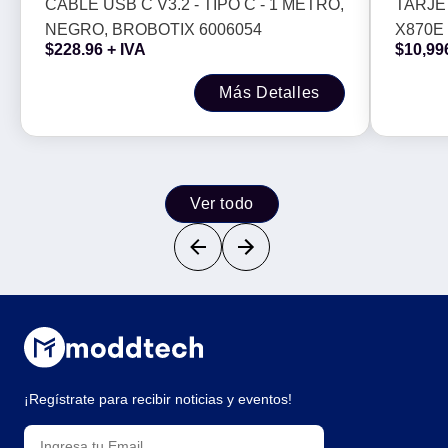
6006054
256 G
CABLE USB C V3.2 - TIPO C - 1 METRO,
TARJE
NEGRO, BROBOTIX 6006054
X870E 
$
228.96
+ IVA
$
10,99
GB, P
Más Detalles
Ver todo
¡Regístrate para recibir noticias y eventos!