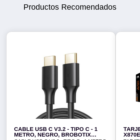
Productos Recomendados
CABLE USB C V3.2 - TIPO C - 1
TARJ
METRO, NEGRO, BROBOTIX
X870E