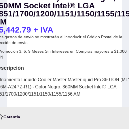
60MM Socket Intel® LGA
851/1700/1200/1151/1150/1155/11
AM
5,442.79
+ IVA
os gastos de envío se mostrarán al introducir el Código Postal de la
ección de envío
 Promoción 3, 6, 9 Meses Sin Intereses en Compras mayores a $1,000
XN
scripción
friamiento Liquido Cooler Master Masterliquid Pro 360 ION (ML
6M-A24PZ-R1) - Color Negro, 360MM Socket Intel® LGA
51/1700/1200/1151/1150/1155/1156 AM
Garantia