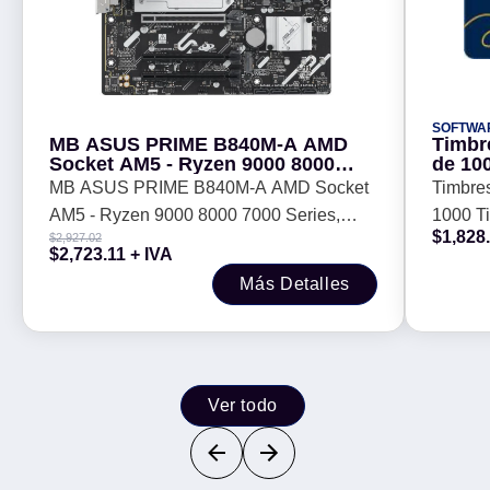
SOFTWA
MB ASUS PRIME B840M-A AMD
Timbr
Socket AM5 - Ryzen 9000 8000
de 10
7000 Series, Ethernet ASUS
(Elect
MB ASUS PRIME B840M-A AMD Socket
Timbre
LANGuard, micro-ATX
AM5 - Ryzen 9000 8000 7000 Series,
1000 T
$
1,828
$
2,927.02
Ethernet ASUS LANGuard, micro-ATX
$
2,723.11
+ IVA
Más Detalles
Ver todo