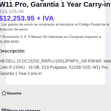
W11 Pro, Garantía 1 Year Carry-in
$
13,175.00
$
12,253.95
+ IVA
* Los gastos de envío se mostrarán al introducir el Código Postal de la
dirección de envío
** Promoción 3, 6, 9 Meses Sin Intereses en Compras mayores a
$1,000 MXN
Descripción
NB DELL 15 DC15250_I5RPLU16512PWPS_1W R5KW5. Intel
Core i5-1334U - 16 GB, 15.6 Pulgadas, 512GB SSD, W11 Pro,
Garantía 1 Year Carry-in
Garantia
Meses sin intereses