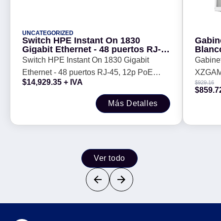
UNCATEGORIZED
Switch HPE Instant On 1830
Gabin
Gigabit Ethernet - 48 puertos RJ-
Blanc
45, 12p PoE Clase 4 370 W, 4SFP
Switch HPE Instant On 1830 Gigabit
Gabine
1GbE (JL815A)
Ethernet - 48 puertos RJ-45, 12p PoE
XZGAM
$
14,929.35
+ IVA
$
929.16
Clase 4 370 W, 4SFP 1GbE (JL815A)
$
859.7
Más Detalles
Ver todo