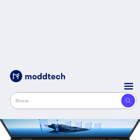
Sin categoría
/
NB DELL 15 DC15250_I5RPLU16512PWPS_1W R5KW5.
Intel Core i5-1334U - 16 GB, 15.6 Pulgadas, 512GB SSD,
W11 Pro, Garantía 1 Year Carry-in