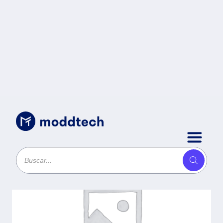
Sin categoría
/
Laptop Lenovo ThinkPad L16 Gen
2 - Hasta 32GB, SSD de 1TB,
Windows 11 Pro, 3 años de
garantia