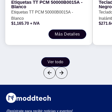
Etiquetas TT PCM 50000B0015A -
Tecla
Blanco
Negro
Etiquetas TT PCM 50000B0015A -
Teclad
Blanco
Inalámb
$
1,165.70
+ IVA
$
271.6
Más Detalles
Ver todo
¡Regístrate para recibir noticias y eventos!