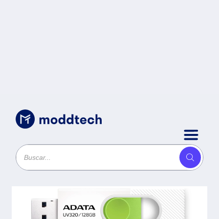
Sin categoría
/
Memoria USB ADATA de 128GB
UV320 3.2 (retro compatible con 3.0
y 2.0) - diseño deslizante sin tapa.
Color BLANCO/VERDE AUV320-
128G-RWHGN