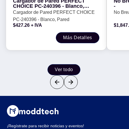
Cargador de Pared PERFECT
No Br
CHOICE PC-240396 - Blanco,
-
Pared
Cargador de Pared PERFECT CHOICE
No Bre
PC-240396 - Blanco, Pared
$
427.26
+ IVA
$
1,847
Más Detalles
Ver todo
¡Regístrate para recibir noticias y eventos!