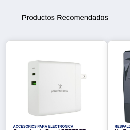
Productos Recomendados
ACCESORIOS PARA ELECTRONICA
RESPAL