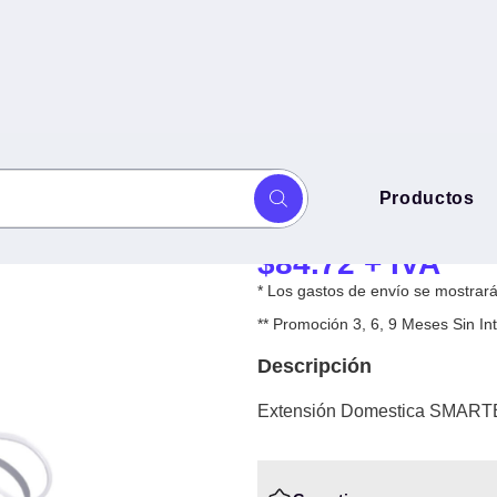
Extensión Dom
Productos
SBEC-DOM08M - Blanco, 3, 8 m
DOM08M - Blanc
$
84.72
+ IVA
* Los gastos de envío se mostrarán
** Promoción 3, 6, 9 Meses Sin 
Descripción
Extensión Domestica SMART