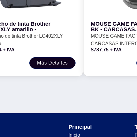
ho de tinta Brother
MOUSE GAME F
XLY amarillo -
BK - CARCASAS
INTERCAMBIABLE
ho de tinta Brother LC402XLY
MOUSE GAME FACT
PIXART 3395, 26,
 -
CARCASAS INTER
NEGRO
4
+ IVA
$
787.75
+ IVA
2.4G+BT, PIXART 339
RGB, NEGRO
Más Detalles
Principal
Inicio