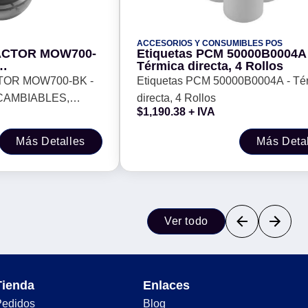
ACCESORIOS Y CONSUMIBLES POS
ACTOR MOW700-
Etiquetas PCM 50000B0004A -
Térmica directa, 4 Rollos
S, 2.4G+BT,
OR MOW700-BK -
Etiquetas PCM 50000B0004A - Térmica
 000 DPI, RGB,
CAMBIABLES,
directa, 4 Rollos
$
1,190.38
+ IVA
5, 26, 000 DPI,
Más Detalles
Más Deta
Ver todo
Tienda
Enlaces
Pedidos
Blog