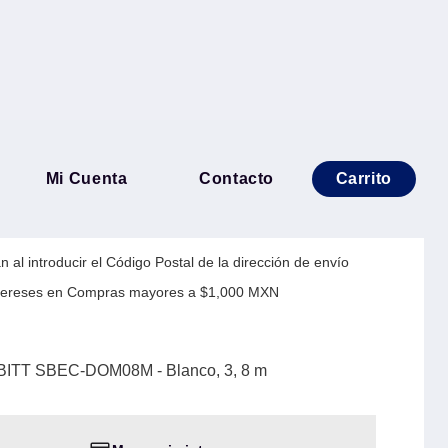
estica SMARTBITT SBEC-
Mi Cuenta
Contacto
Carrito
o, 3, 8 m
 al introducir el Código Postal de la dirección de envío
Intereses en Compras mayores a $1,000 MXN
BITT SBEC-DOM08M - Blanco, 3, 8 m