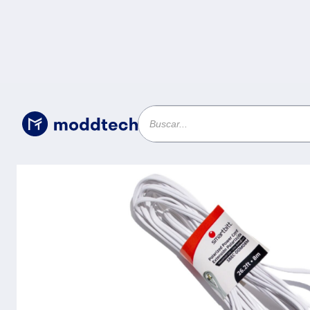
Uncategorized
/
Extensión Domestica SMARTBITT 