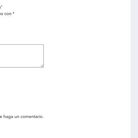
m”
os con
*
ue haga un comentario.