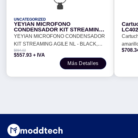
UNCATEGORIZED
YEYIAN MICROFONO
Cartuc
CONDENSADOR KIT STREAMING
LC402
AGILE NL - BLACK, BRAZO DE
YEYIAN MICROFONO CONDENSADOR
Cartuc
TIJERA, SOPORTE U, MONT
KIT STREAMING AGILE NL - BLACK,
amarillo
ANTICHOQUE, FILTRO, MONT EN
$
708.3
$
894.02
MESA USB B-USB A YSA-UCHQ-
BRAZO DE TIJERA, SOPORTE U,
$
557.93
+ IVA
01
MONT ANTICHOQUE, FILTRO, MONT
Más Detalles
EN MESA USB B-USB A YSA-UCHQ-01