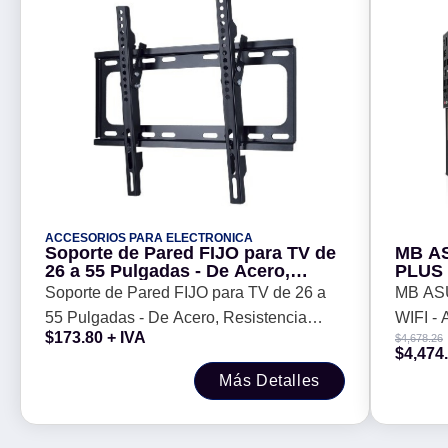
ACCESORIOS PARA ELECTRONICA
Soporte de Pared FIJO para TV de
MB A
26 a 55 Pulgadas - De Acero,
PLUS 
Resistencia 45kg, C/Inclinación de
ATX, 
Soporte de Pared FIJO para TV de 26 a
MB AS
15 grados, 651572 BROBOTIX
55 Pulgadas - De Acero, Resistencia
WIFI -
$
173.80
+ IVA
$
4,678.26
45kg, C/Inclinación de 15 grados, 651572
DDR5,
$
4,474
BROBOTIX
Más Detalles