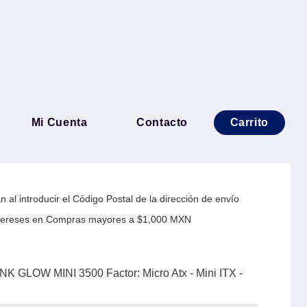
 Mini Torre TANK GLOW
Mi Cuenta
Contacto
Carrito
: Micro Atx - Mini ITX -
 al introducir el Código Postal de la dirección de envío
Intereses en Compras mayores a $1,000 MXN
NK GLOW MINI 3500 Factor: Micro Atx - Mini ITX -