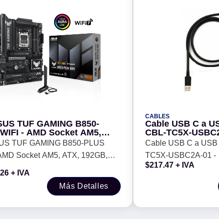
CABLES
SUS TUF GAMING B850-
Cable USB C a 
WIFI - AMD Socket AM5,
CBL-TC5X-USBC2
192GB, DDR5, HDMI/DP
US TUF GAMING B850-PLUS
Cable USB C a USB
 AMD Socket AM5, ATX, 192GB,
TC5X-USBC2A-01 -
$
217.47
+ IVA
 HDMI/DP
.26
+ IVA
Más Detalles