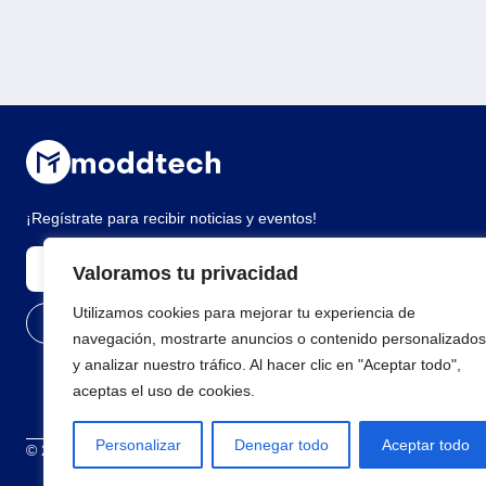
¡Regístrate para recibir noticias y eventos!
Valoramos tu privacidad
Utilizamos cookies para mejorar tu experiencia de
navegación, mostrarte anuncios o contenido personalizados
y analizar nuestro tráfico. Al hacer clic en "Aceptar todo",
aceptas el uso de cookies.
Personalizar
Denegar todo
Aceptar todo
© 2026 Todos los derechos reservados
Términos y condiciones
Polí