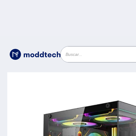
Sin categoría
/
Gabinete Gamer Mini Torre TANK GLO
Mini ITX -