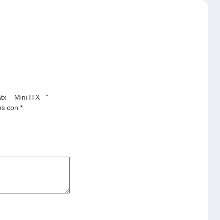
x – Mini ITX –”
os con
*