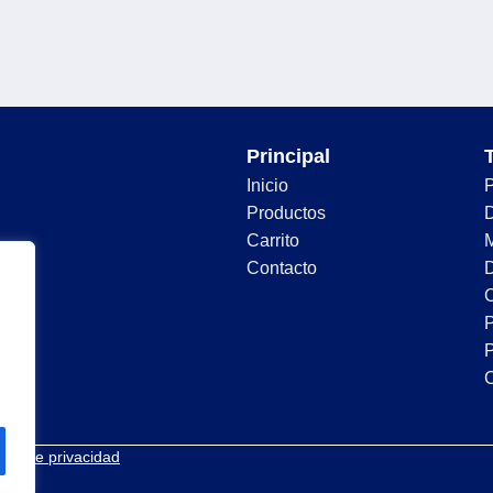
Principal
Inicio
Productos
D
Carrito
Contacto
D
C
P
P
tica de privacidad