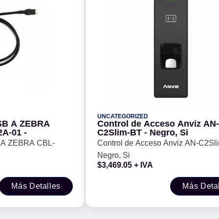
UNCATEGORIZED
USB A ZEBRA
Control de Acceso Anviz AN-
A-01 -
C2Slim-BT - Negro, Si
 A ZEBRA CBL-
Control de Acceso Anviz AN-C2Slim-BT -
Negro, Si
$
3,469.05
+ IVA
Más Detalles
Más Deta