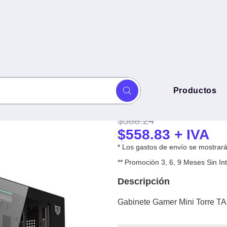
Gabinete Gamer
Productos
W MINI 3500 Factor: Micro Atx -
MINI 3500 Factor
$
588.24
$
558.83
+ IVA
* Los gastos de envío se mostrarán
** Promoción 3, 6, 9 Meses Sin 
Descripción
Gabinete Gamer Mini Torre TA