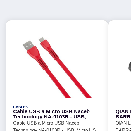
CABLES
Cable USB a Micro USB Naceb
QIAN
Technology NA-0103R - USB,
BARR
Micro USB, 1 m, Rojo
INALA
Cable USB a Micro USB Naceb
QIAN 
BIDIM
Technology NA-0103R - USB, Micro USB,
BARRA