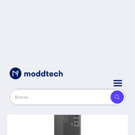
Sin categoría
/
Gabinete Mini Torre Slim+F2120
ONEX GS455 ACTECK Factor
Micro ATX- Mini ITX - Lector de
tarjetas SD