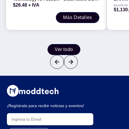
ETRAB
$
26.48
+ IVA
$
1,248.48
QOB-
1 m, Rojo
INALAM
$
1,130
BIDIM
Más Detalles
ETRABA
2DMF
Ver todo
¡Regístrate para recibir noticias y eventos!