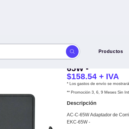
AC-C-65W Adapt
Productos
PO C de 65W 20V/3.25A (Type C)
de 65W 20V/3.2
65W -
$
158.54
+ IVA
* Los gastos de envío se mostrarán
** Promoción 3, 6, 9 Meses Sin 
Descripción
AC-C-65W Adaptador de Corri
EKC-65W -