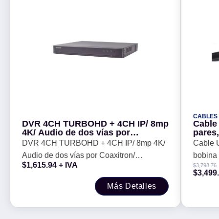
CABLES
DVR 4CH TURBOHD + 4CH IP/ 8mp
Cable 
4K/ Audio de dos vías por
pares,
Coaxitron/ ACUSENSE/
cobre,
DVR 4CH TURBOHD + 4CH IP/ 8mp 4K/
Cable U
Reconocimiento Facial/ 1 Bahía
Audio de dos vías por Coaxitron/
DD/ Salida de Video en 4K/ H.265+
$
1,615.94
+ IVA
$
3,798.76
-
ACUSENSE/ Reconocimiento Facial/ 1
$
3,499
Bahía DD/ Salida de Video en 4K/ H.265+
Más Detalles
-