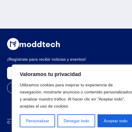
¡Regístrate para recibir noticias y eventos!
Valoramos tu privacidad
Utilizamos cookies para mejorar tu experiencia de
navegación, mostrarte anuncios o contenido personalizados
y analizar nuestro tráfico. Al hacer clic en "Aceptar todo",
aceptas el uso de cookies.
Personalizar
Denegar todo
Aceptar todo
© 2026 Todos los derechos reservados
Términos y condiciones
Polí