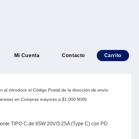
ador de Corriente TIPO C
Mi Cuenta
Contacto
Carrito
5A (Type C) con PD EKC-
 al introducir el Código Postal de la dirección de envío
Intereses en Compras mayores a $1,000 MXN
ente TIPO C de 65W 20V/3.25A (Type C) con PD