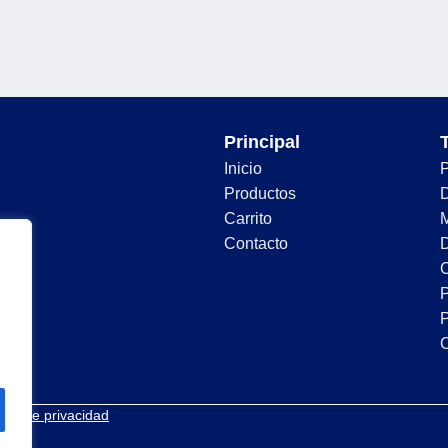
Principal
Inicio
Productos
D
Carrito
Contacto
D
C
P
P
tica de privacidad