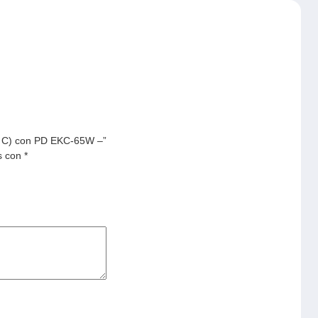
e C) con PD EKC-65W –”
s con
*