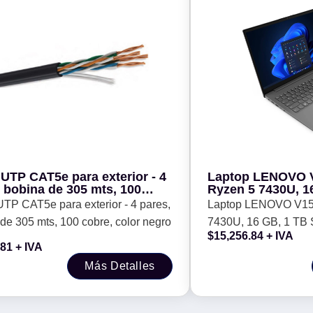
UTP CAT5e para exterior - 4
Laptop LENOVO 
 bobina de 305 mts, 100
Ryzen 5 7430U, 1
 color negro
W11P, Pantalla 15
TP CAT5e para exterior - 4 pares,
Laptop LENOVO V15
español, 1 año de
bobina de 305 mts, 100 cobre, color negro
7430U, 16 GB, 1 TB 
$
15,256.84
+ IVA
15, 6 pulgadas, espa
.81
+ IVA
garantia
Más Detalles