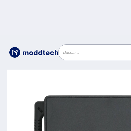
Sin categoría
/
AC-C-65W Adaptador de Corriente TI
con PD EKC-65W -