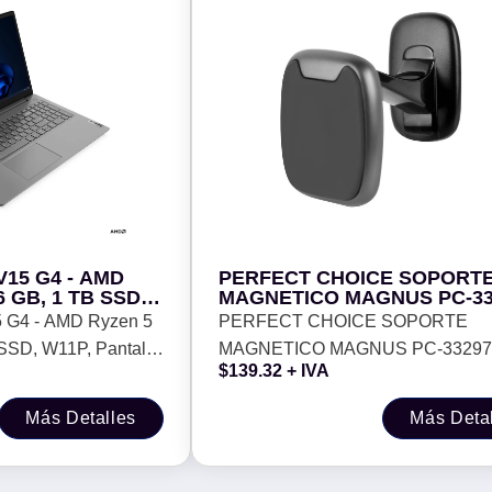
V15 G4 - AMD
PERFECT CHOICE SOPORT
6 GB, 1 TB SSD,
MAGNETICO MAGNUS PC-33
, 6 pulgadas,
-
 G4 - AMD Ryzen 5
PERFECT CHOICE SOPORTE
 garantia
SSD, W11P, Pantalla
MAGNETICO MAGNUS PC-332978
$
139.32
+ IVA
ñol, 1 año de
Más Detalles
Más Deta