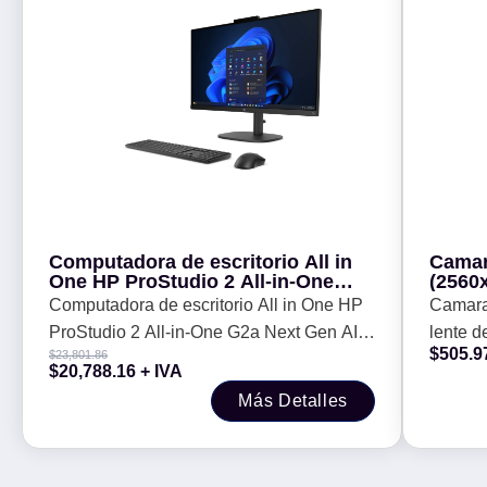
Computadora de escritorio All in
Camar
One HP ProStudio 2 All-in-One
(2560x
G2a Next Gen AI 23.8
micro
Computadora de escritorio All in One HP
Camara
(D31RJLT#ABM). AMD Ryzen AI 7
remot
ProStudio 2 All-in-One G2a Next Gen AI
lente d
445 - RAM 16GB (1X16GB), SSD
micro
$
505.9
$
23,801.86
512 GB, Win
de ha
23.8 (D31RJLT#ABM). AMD Ryzen AI 7
monito
$
20,788.16
+ IVA
445 - RAM 16GB (1X16GB), SSD 512 GB,
microfo
Más Detalles
Win