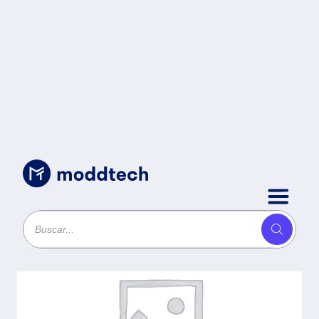
Sin categoría
/
PC Yeyian Gamer Hussar
Negro Ryzen 5 5600GT -