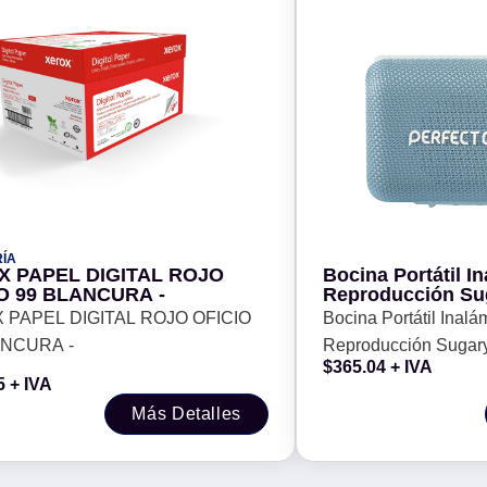
ÍA
X PAPEL DIGITAL ROJO
Bocina Portátil I
OFICIO 99 BLANCURA -
Reproducción Sug
PERFECT CHOICE
 PAPEL DIGITAL ROJO OFICIO
Bocina Portátil Inalá
LANCURA -
Reproducción Sugary
$
365.04
+ IVA
PERFECT CHOICE 
5
+ IVA
Más Detalles