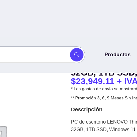
PC de escritor
Productos
0S G6 - Intel Core Ultra 7 265
M70S G6 - Intel 
32GB, 1TB SSD,
$
23,949.11
+ IV
* Los gastos de envío se mostrarán
** Promoción 3, 6, 9 Meses Sin 
Descripción
PC de escritorio LENOVO Thin
32GB, 1TB SSD, Windows 11 