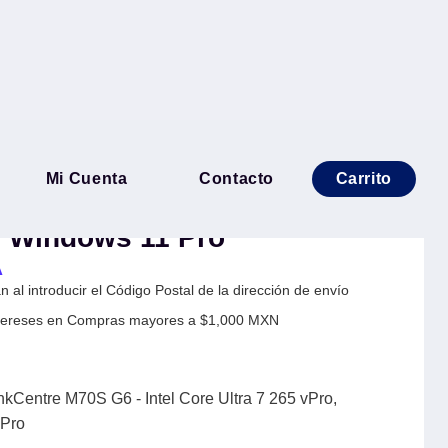
io LENOVO ThinkCentre
Mi Cuenta
Contacto
Carrito
Core Ultra 7 265 vPro,
 Windows 11 Pro
A
 al introducir el Código Postal de la dirección de envío
Intereses en Compras mayores a $1,000 MXN
kCentre M70S G6 - Intel Core Ultra 7 265 vPro,
Pro