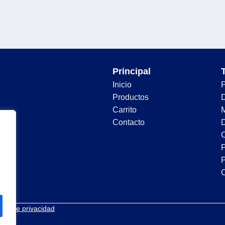
Principal
Inicio
Productos
D
Carrito
Contacto
D
C
P
P
tica de privacidad