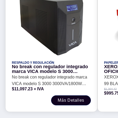
RESPALDO Y REGULACIÓN
PAPELER
No break con regulador integrado
XERO
marca VICA modelo S 3000
3000VA/1800W Entrada Voltaje 127
No break con regulador integrado marca
XEROX
VCA - Rango de Voltaje 85 - 145
VICA modelo S 3000 3000VA/1800W
99 B
VCA
$
11,097.23
+ IVA
$
1,304.42
Entrada Voltaje 127 VCA - Rango de
$
995.7
Voltaje 85 - 145 VCA
Más Detalles