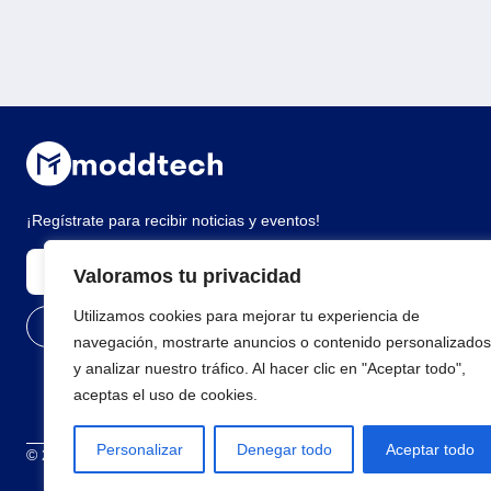
¡Regístrate para recibir noticias y eventos!
Valoramos tu privacidad
Utilizamos cookies para mejorar tu experiencia de
navegación, mostrarte anuncios o contenido personalizados
y analizar nuestro tráfico. Al hacer clic en "Aceptar todo",
aceptas el uso de cookies.
Personalizar
Denegar todo
Aceptar todo
© 2026 Todos los derechos reservados
Términos y condiciones
Polí