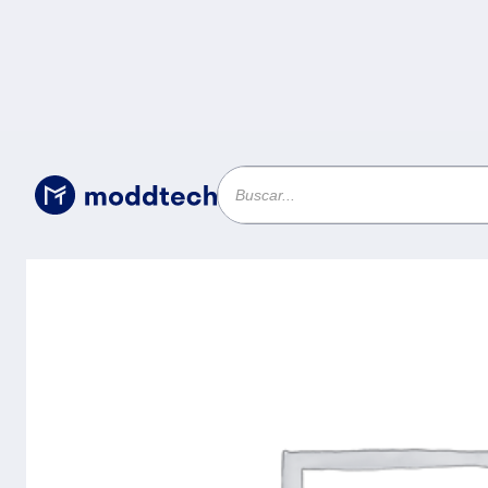
Sin categoría
/
PC de escritorio LENOVO ThinkCentre M7
vPro, 32GB, 1TB SSD, Windows 11 Pro