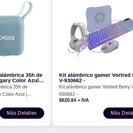
nalámbrica 35h de
Kit alámbrico gamer Vortred 
ary Color Azul |
V-930662 -
 -
mbrica 35h de
Kit alámbrico gamer Vortred Berry 
 Color Azul |
930662 -
$
620.84
+ IVA
-
Más Detalles
Más Deta