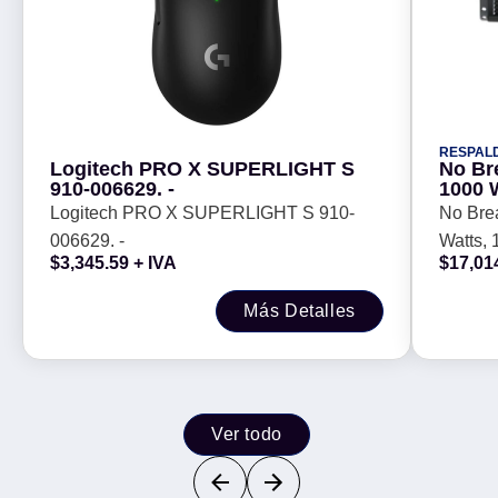
RESPAL
Logitech PRO X SUPERLIGHT S
No Br
910-006629. -
1000 
SMT15
Logitech PRO X SUPERLIGHT S 910-
No Bre
3 h, N
006629. -
Watts,
$
3,345.59
+ IVA
$
17,01
1440 VA
Oficina
Más Detalles
Ver todo