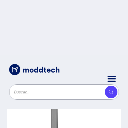
Sin categoría
/
Soporte de proyector OVPR-
650MM OVALTECH de Posicion
Pared / Techo 430-650MM
(Resistencia 20kgs) -