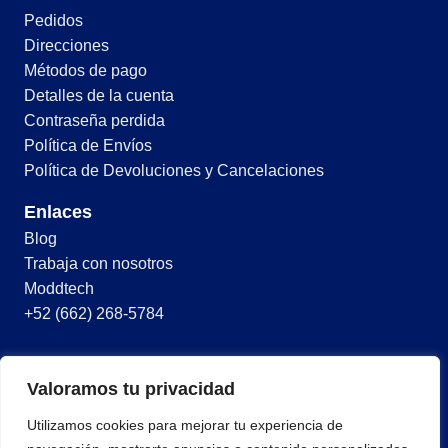
Pedidos
Direcciones
Métodos de pago
Detalles de la cuenta
Contraseña perdida
Política de Envíos
Política de Devoluciones y Cancelaciones
Enlaces
Blog
Trabaja con nosotros
Moddtech
+52 (662) 268-5784
© 2026 Todos los derechos reservados
Valoramos tu privacidad
Términos y condiciones
Utilizamos cookies para mejorar tu experiencia de
Política de privacidad