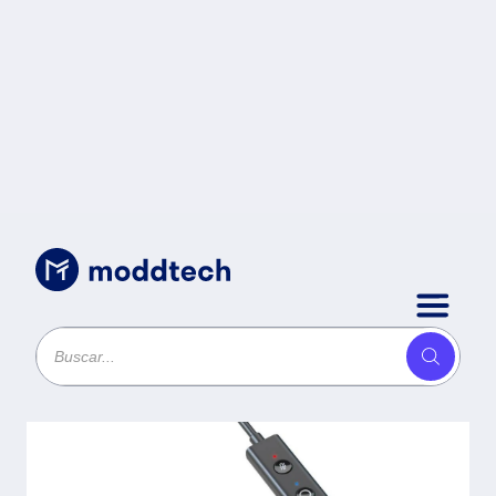
Sin categoría
/
Adaptadores de audio USB-C
portátil Creative Sound Blaster
PLAY! 4 - SB1860 OLAY 4 -