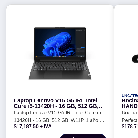
UNCATE
Laptop Lenovo V15 G5 IRL Intel
Bocin
Core i5-13420H - 16 GB, 512 GB,
HANDY
W11P, 1 año de garantia
-
Laptop Lenovo V15 G5 IRL Intel Core i5-
Bocina
13420H - 16 GB, 512 GB, W11P, 1 año de
Perfec
$
17,187.50
+ IVA
$
178.7
garantia