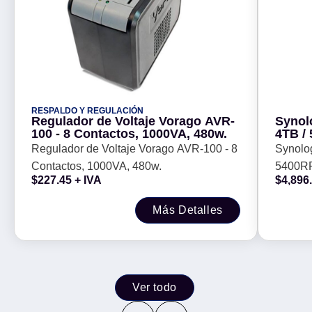
RESPALDO Y REGULACIÓN
Regulador de Voltaje Vorago AVR-
Synol
100 - 8 Contactos, 1000VA, 480w.
4TB /
Duros
Regulador de Voltaje Vorago AVR-100 - 8
Synolo
Contactos, 1000VA, 480w.
5400RP
$
227.45
+ IVA
$
4,896
Especi
Más Detalles
Ver todo