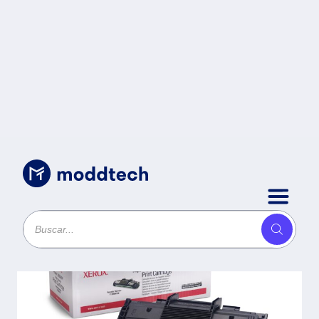
Consumibles
/
XEROX 113R00730 TONER
NEGRO ALTO -