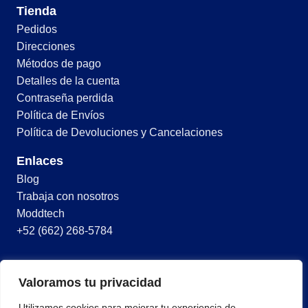
Tienda
Pedidos
Direcciones
Métodos de pago
Detalles de la cuenta
Contraseña perdida
Política de Envíos
Política de Devoluciones y Cancelaciones
Enlaces
Blog
Trabaja con nosotros
Moddtech
+52 (662) 268-5784
© 2026 Todos los derechos reservados
Valoramos tu privacidad
Términos y condiciones
Utilizamos cookies para mejorar tu experiencia de