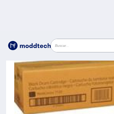
Consumibles
/
XEROX 013R00657 TAMBOR NEGRO