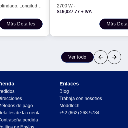
blindado, Longitud
2700 W -
$
19,027.77
+ IVA
Más Detalles
Más Deta
Ver todo
Tienda
Enlaces
Pedidos
Blog
irecciones
Trabaja con nosotros
Métodos de pago
Moddtech
etalles de la cuenta
+52 (662) 268-5784
ontraseña perdida
olítica de Envíos