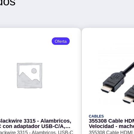
dos
Oferta
CABLES
lackwire 3315 - Alambricos,
355308 Cable HDM
 con adaptador USB-C/A,
Velocidad - mach
ral, certificacion Microsoft
blindado, Longitu
lackwire 3315 - Alambricos, USB-C
355308 Cable HDMI d