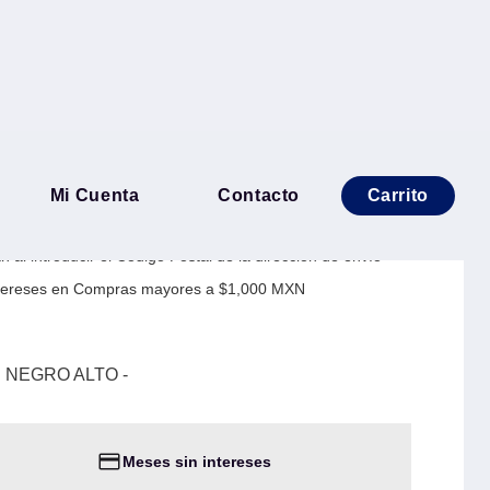
657 TAMBOR NEGRO ALTO -
Mi Cuenta
Contacto
Carrito
 al introducir el Código Postal de la dirección de envío
Intereses en Compras mayores a $1,000 MXN
 NEGRO ALTO -
Meses sin intereses