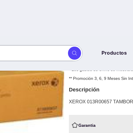
XEROX 013R00
Productos
 ALTO -
$
5,961.03
+ IVA
* Los gastos de envío se mostrarán
** Promoción 3, 6, 9 Meses Sin 
Descripción
XEROX 013R00657 TAMBOR
Garantia