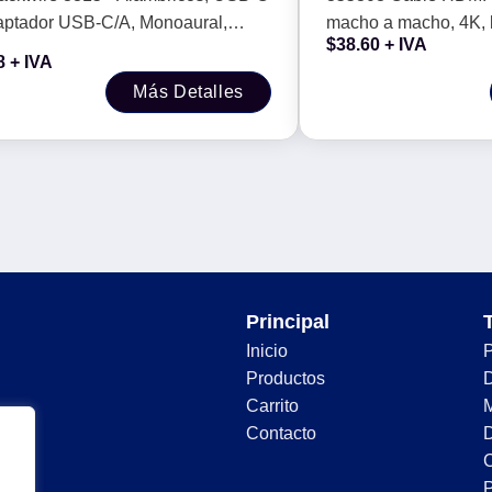
s
negro
aptador USB-C/A, Monoaural,
macho a macho, 4K, 
$
38.60
+ IVA
cacion Microsoft Teams
1.5m, Color negro
8
+ IVA
Más Detalles
Principal
Inicio
Productos
D
Carrito
Contacto
D
C
P