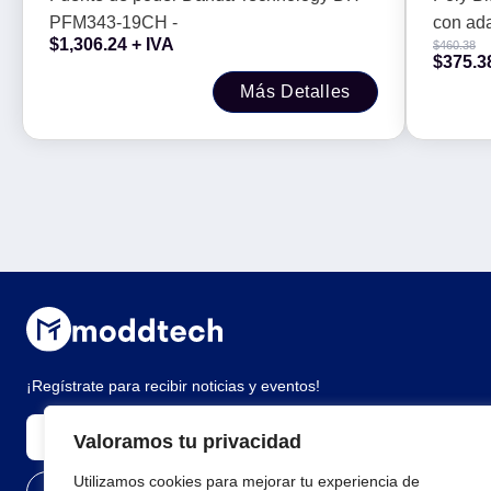
Team
PFM343-19CH -
con ad
$
1,306.24
+ IVA
$
460.38
certifi
$
375.3
Más Detalles
¡Regístrate para recibir noticias y eventos!
Valoramos tu privacidad
Utilizamos cookies para mejorar tu experiencia de