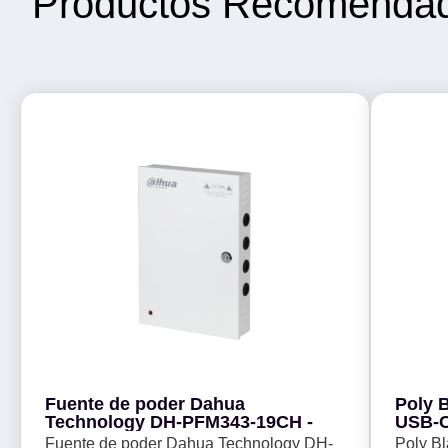
Productos Recomenda
Fuente de poder Dahua
Poly B
Technology DH-PFM343-19CH -
USB-C
Monoau
Fuente de poder Dahua Technology DH-
Poly B