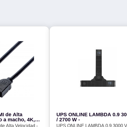
I de Alta
UPS ONLINE LAMBDA 0.9 30
o a macho, 4K,
/ 2700 W -
d 1.5m, Color
e Alta Velocidad -
UPS ONLINE LAMBDA 0.9 3000 V