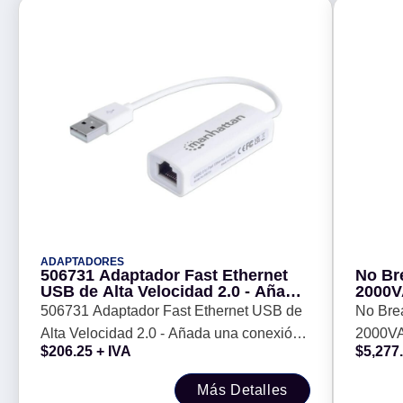
ADAPTADORES
506731 Adaptador Fast Ethernet
No Bre
USB de Alta Velocidad 2.0 - Añada
2000V
una conexión de red a su PC sin
regul
506731 Adaptador Fast Ethernet USB de
No Brea
necesidad de abrirla.
81/14
Alta Velocidad 2.0 - Añada una conexión
2000VA
110/1
$
206.25
+ IVA
$
5,277
de red a su PC sin necesidad de abrirla.
regulad
VCA, R
Más Detalles
indica