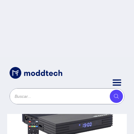
Uncategorized
/
tv box NECNON Modelo 3M-2 -
Ethernet, 4K UHD, Android TV
11, 2 GB, 16 GB