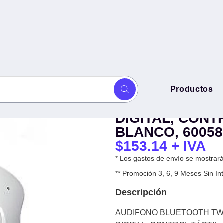
AUDIFONO BLU
Productos
DELO MAX, EARBUDS, IN-EAR,
MODELO MAX, E
RSAL, BLANCO, 6005859
DIGITAL, CONT
BLANCO, 60058
$
153.14
+ IVA
* Los gastos de envío se mostrarán
** Promoción 3, 6, 9 Meses Sin 
Descripción
AUDIFONO BLUETOOTH TWS 