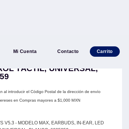
ETOOTH TWS V5.3 -
Mi Cuenta
Contacto
Carrito
ARBUDS, IN-EAR, LED
ROL TÁCTIL, UNIVERSAL,
59
 al introducir el Código Postal de la dirección de envío
Intereses en Compras mayores a $1,000 MXN
V5.3 - MODELO MAX, EARBUDS, IN-EAR, LED