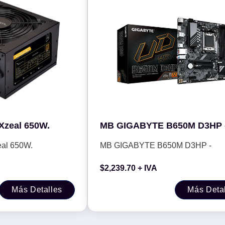
Xzeal 650W.
MB GIGABYTE B650M D3HP 
eal 650W.
MB GIGABYTE B650M D3HP -
$
2,239.70
+ IVA
Más Detalles
Más Deta