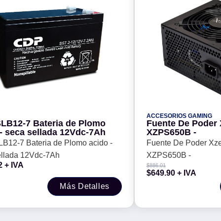
ACCESORIOS GAMING
LB12-7 Bateria de Plomo
Fuente De Poder 
 - seca sellada 12Vdc-7Ah
XZPS650B -
B12-7 Bateria de Plomo acido -
Fuente De Poder Xz
ellada 12Vdc-7Ah
XZPS650B -
2
+ IVA
$
886.01
$
649.90
+ IVA
Más Detalles