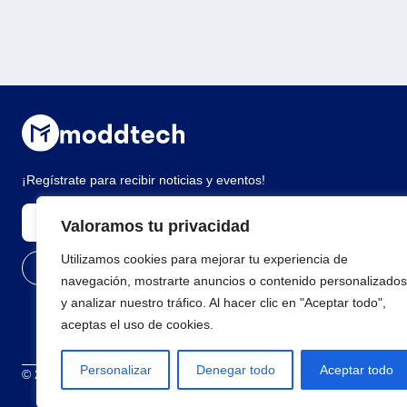
¡Regístrate para recibir noticias y eventos!
Valoramos tu privacidad
Utilizamos cookies para mejorar tu experiencia de
navegación, mostrarte anuncios o contenido personalizados
y analizar nuestro tráfico. Al hacer clic en "Aceptar todo",
aceptas el uso de cookies.
Personalizar
Denegar todo
Aceptar todo
© 2026 Todos los derechos reservados
Términos y condiciones
Polí