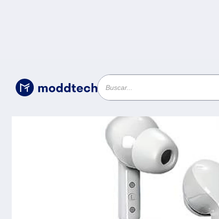
Sin categoría
/
AUDIFONO BLUETOOTH TWS V5.3 - MO
LED DIGITAL, CONTROL TÁCTIL, UNIVE