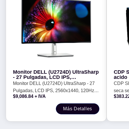
Monitor DELL (U2724D) UltraSharp
CDP S
- 27 Pulgadas, LCD IPS,
acido
2560x1440, 120Hz,
Monitor DELL (U2724D) UltraSharp - 27
CDP SL
HDMI/DisplayPort, 210-BKSF
Pulgadas, LCD IPS, 2560x1440, 120Hz,
seca s
$
9,086.84
+ IVA
$
383.2
HDMI/DisplayPort, 210-BKSF
Más Detalles