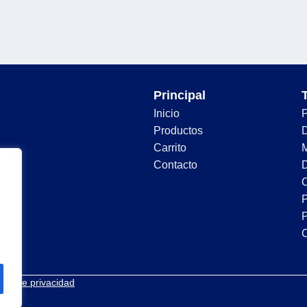
Principal
Inicio
Productos
D
Carrito
Contacto
D
C
P
P
tica de privacidad