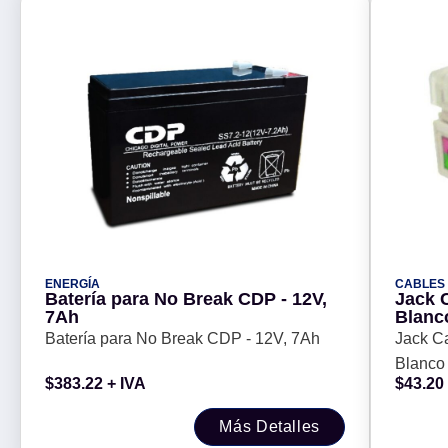
ENERGÍA
CABLES
Batería para No Break CDP - 12V,
Jack 
7Ah
Blanco
Batería para No Break CDP - 12V, 7Ah
Jack C
Blanco 
$
383.22
+ IVA
$
43.20
Más Detalles