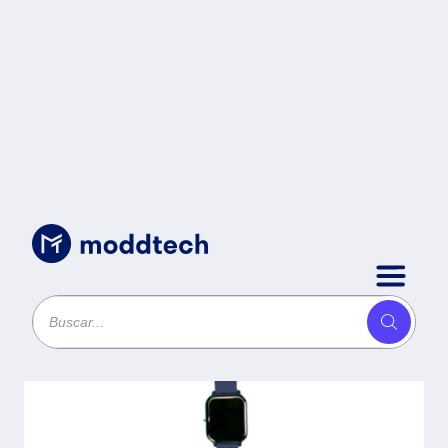
Uncategorized
/
Smartwatch Azul 4.0 Stylos.
STASWM3A -