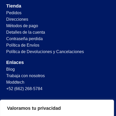
Tienda
Pedidos
Direcciones
Métodos de pago
Detalles de la cuenta
Contraseña perdida
Política de Envíos
Política de Devoluciones y Cancelaciones
Enlaces
Blog
Trabaja con nosotros
Moddtech
+52 (662) 268-5784
© 2026 Todos los derechos reservados
Valoramos tu privacidad
Términos y condiciones