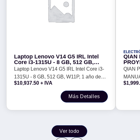
ELECTR
Laptop Lenovo V14 G5 IRL Intel
QIAN
Core i3-1315U - 8 GB, 512 GB,
PROY
W11P, 1 año de garantia
PULG
Laptop Lenovo V14 G5 IRL Intel Core i3-
QIAN 
PRUE
1315U - 8 GB, 512 GB, W11P, 1 año de
MANUA
DISPE
$
10,937.50
+ IVA
$
1,999
INSTA
garantia
MATE,
PREVI
Más Detalles
LUZ, F
69503
Ver todo