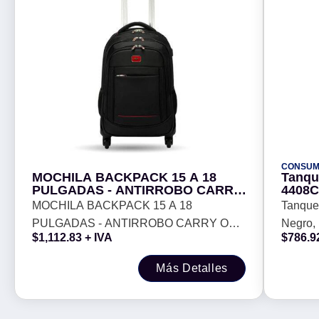
CONSUM
MOCHILA BACKPACK 15 A 18
Tanqu
PULGADAS - ANTIRROBO CARRY
4408C
ON (CON RUEDAS) PARA
tinta,
MOCHILA BACKPACK 15 A 18
Tanque
LAPTOP, NEGRO, 406245
PULGADAS - ANTIRROBO CARRY ON
Negro, 
BROBOTIX
$
1,112.83
+ IVA
$
786.9
(CON RUEDAS) PARA LAPTOP,
Tanque
NEGRO, 406245 BROBOTIX
Más Detalles