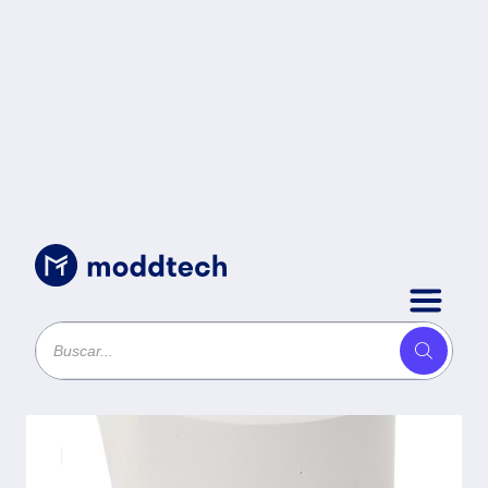
Accesorios y Consumibles POS
/
Rollo Térmico
Sencillo PCM
T8070S - 50,
Color blanco,
Rollo