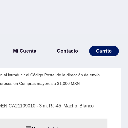
P CAT6A BELDEN
Mi Cuenta
Contacto
Carrito
 m, RJ-45, Macho, Blanco
 al introducir el Código Postal de la dirección de envío
Intereses en Compras mayores a $1,000 MXN
N CA21109010 - 3 m, RJ-45, Macho, Blanco