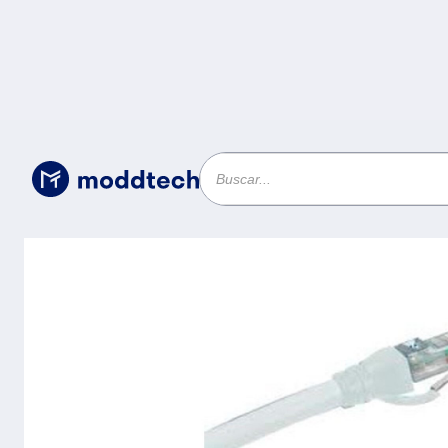
Cables
/
Patch Cord UTP CAT6A BELDEN CA2110901