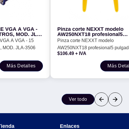
E VGA A VGA -
Pinza corte NEXXT modelo
ETROS, MOD. JLA-
AW250NXT18 profesional5
pulgadas corte lateral
GA A VGA - 15
Pinza corte NEXXT modelo
PTKCUMISI05YL -
, MOD. JLA-3506
AW250NXT18 profesional5 pulgad
$
106.49
+ IVA
corte lateral PTKCUMISI05YL -
Más Detalles
Más Deta
Ver todo
Tienda
Enlaces