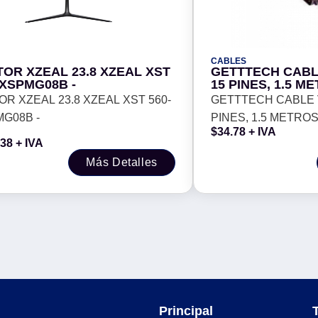
CABLES
OR XZEAL 23.8 XZEAL XST
GETTTECH CABL
 XSPMG08B -
15 PINES, 1.5 M
3506
OR XZEAL 23.8 XZEAL XST 560-
GETTTECH CABLE V
MG08B -
PINES, 1.5 METROS
$
34.78
+ IVA
.38
+ IVA
Más Detalles
Principal