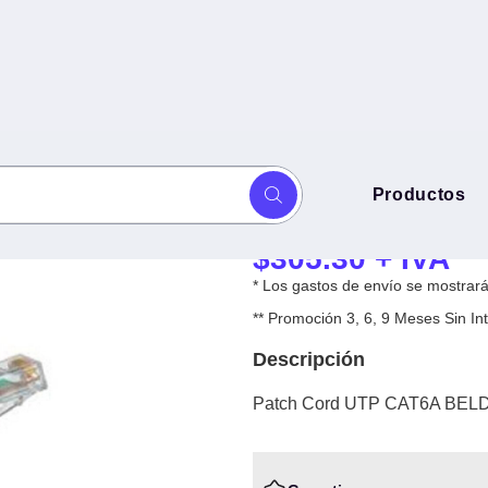
Patch Cord UT
Productos
0 - 3 m, RJ-45, Macho, Blanco
CA21109010 - 3
$
305.30
+ IVA
* Los gastos de envío se mostrarán
** Promoción 3, 6, 9 Meses Sin 
Descripción
Patch Cord UTP CAT6A BELDE