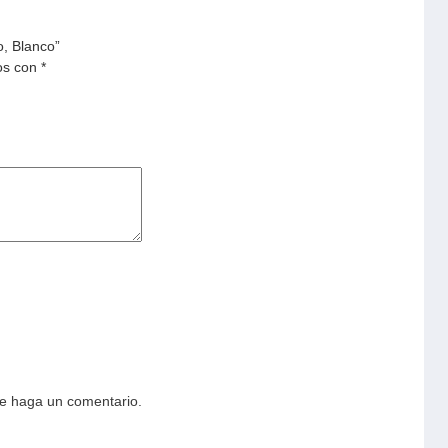
, Blanco”
os con
*
ue haga un comentario.