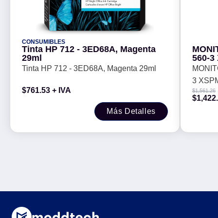
CONSUMIBLES
Tinta HP 712 - 3ED68A, Magenta
MONIT
29ml
560-3
Tinta HP 712 - 3ED68A, Magenta 29ml
MONIT
3 XSP
$
761.53
+ IVA
$
1,561.26
$
1,422
Más Detalles