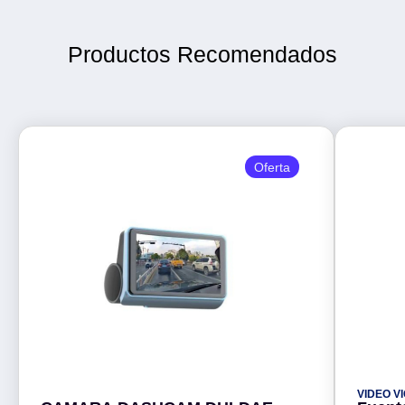
Productos Recomendados
Oferta
VIDEO V