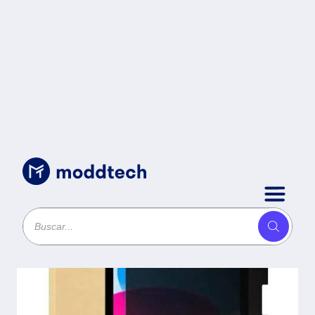
Sin categoría
/
MICA PROTECTORA DE CRISTAL
TEMPLADO CON FILTRO DE
PRIVACIDAD P/IPAD 11 Pulgadas
2025 - A16, BROBOTIX, 406368