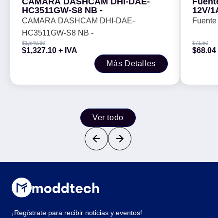
CAMARA DASHCAM DHI-DAE-
Fuente
HC3511GW-S8 NB -
12V/1
CAMARA DASHCAM DHI-DAE-
Fuente 
HC3511GW-S8 NB -
$
1,540.30
$
71.50
$
1,327.10
+ IVA
$
68.04
Más Detalles
Ver todo
¡Regístrate para recibir noticias y eventos!