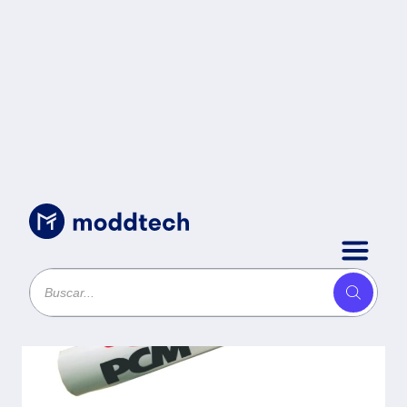
Consumibles
/
Papel bond PCM - 0.91 x 50,
Papel Bond