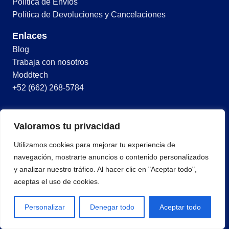
Política de Envíos
Política de Devoluciones y Cancelaciones
Enlaces
Blog
Trabaja con nosotros
Moddtech
+52 (662) 268-5784
© 2026 Todos los derechos reservados
Valoramos tu privacidad
Términos y condiciones
Utilizamos cookies para mejorar tu experiencia de
Política de privacidad
navegación, mostrarte anuncios o contenido personalizados
y analizar nuestro tráfico. Al hacer clic en "Aceptar todo",
aceptas el uso de cookies.
Personalizar
Denegar todo
Aceptar todo