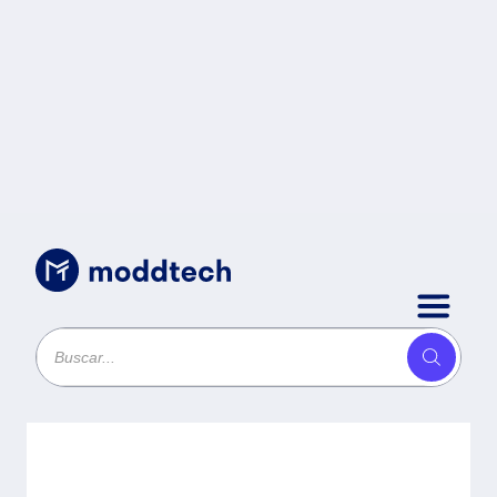
Video Vigilancia
/
NVR Dahua Technology DHI-
NVR1104HS-P-S3/H - 4, 1920 x
1080 Pixeles, 8 TB, Negro