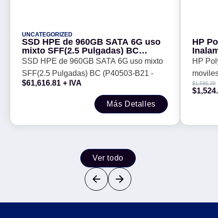
UNCATEGORIZED
SSD HPE de 960GB SATA 6G uso
HP Po
mixto SFF(2.5 Pulgadas) BC
Inala
(P40503-B21 -
compu
SSD HPE de 960GB SATA 6G uso mixto
HP Poly
SFF(2.5 Pulgadas) BC (P40503-B21 -
moviles
$
61,616.81
+ IVA
$
1,595.38
$
1,524
Más Detalles
Ver todo