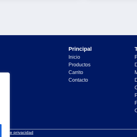
Principal
Inicio
Productos
D
Carrito
Contacto
D
C
P
P
tica de privacidad