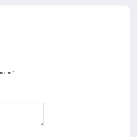
os con
*