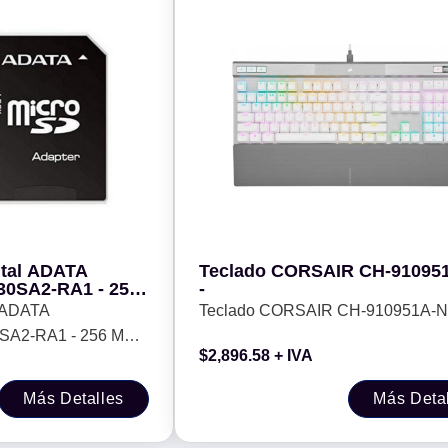
ital ADATA
Teclado CORSAIR CH-91095
0SA2-RA1 - 256
-
 10
l ADATA
Teclado CORSAIR CH-910951A-N
A2-RA1 - 256 MB,
$
2,896.58
+ IVA
Más Detalles
Más Deta