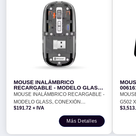
MOUSE INALÁMBRICO
MOUSE
RECARGABLE - MODELO GLASS,
00616
CONEXIÓN BLUETOOTH 5.3/2.4
-
MOUSE INALÁMBRICO RECARGABLE -
MOUSE 
GHz, 1600 DPI, 6000823
MODELO GLASS, CONEXIÓN
G502 X
BROBOTIX
$
191.72
+ IVA
$
3,513
BLUETOOTH 5.3/2.4 GHz, 1600 DPI,
6000823 BROBOTIX
Más Detalles