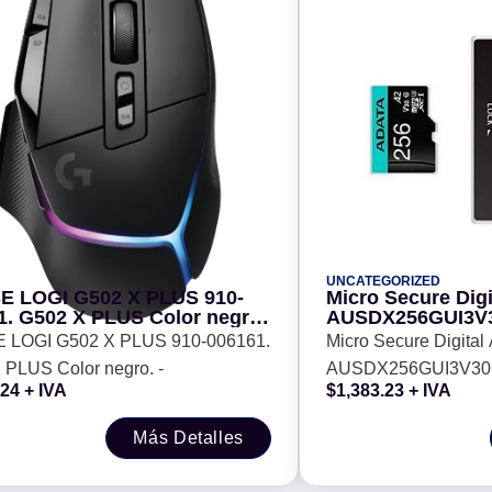
UNCATEGORIZED
 LOGI G502 X PLUS 910-
Micro Secure Dig
1. G502 X PLUS Color negro.
AUSDX256GUI3V3
MB, Negro, Clase
LOGI G502 X PLUS 910-006161.
Micro Secure Digita
 PLUS Color negro. -
AUSDX256GUI3V30S
.24
+ IVA
$
1,383.23
+ IVA
Negro, Clase 10
Más Detalles