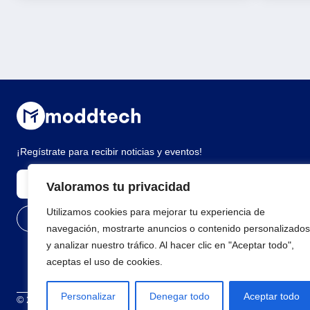
¡Regístrate para recibir noticias y eventos!
Valoramos tu privacidad
Utilizamos cookies para mejorar tu experiencia de
navegación, mostrarte anuncios o contenido personalizados
y analizar nuestro tráfico. Al hacer clic en "Aceptar todo",
aceptas el uso de cookies.
Personalizar
Denegar todo
Aceptar todo
© 2026 Todos los derechos reservados
Términos y condiciones
Polí