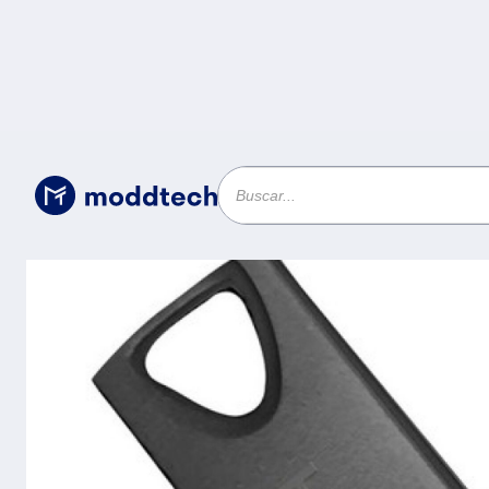
Almacenamiento Portatil
/
Memoria USB HYUNDAI U2
2.0