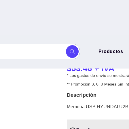
Memoria USB H
Productos
BK/16GAB - Negro, 16 GB, USB
Negro, 16 GB, U
$
53.46
+ IVA
* Los gastos de envío se mostrarán
** Promoción 3, 6, 9 Meses Sin 
Descripción
Memoria USB HYUNDAI U2BK/