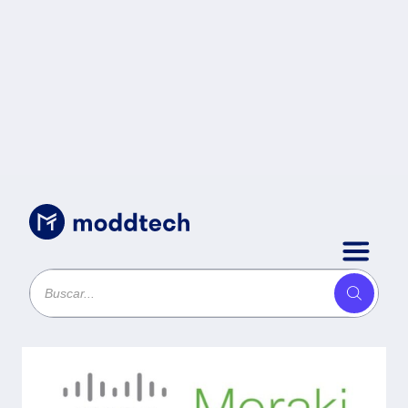
Red Activa
/
LICENCIA BASICA LIC-MX64-ENT-
3YR CISCO LIC-MX64-ENT-3YR -