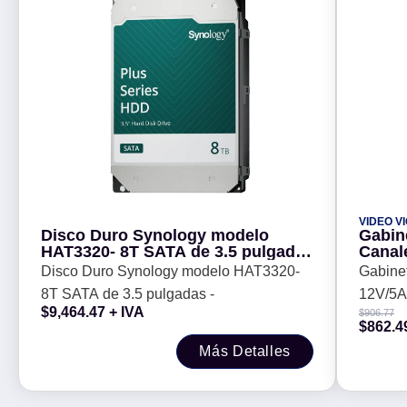
VIDEO V
Disco Duro Synology modelo
Gabin
HAT3320- 8T SATA de 3.5 pulgadas
Canale
-
de gel
Disco Duro Synology modelo HAT3320-
Gabinet
8T SATA de 3.5 pulgadas -
12V/5A,
$
9,464.47
+ IVA
$
906.77
respald
$
862.4
Más Detalles