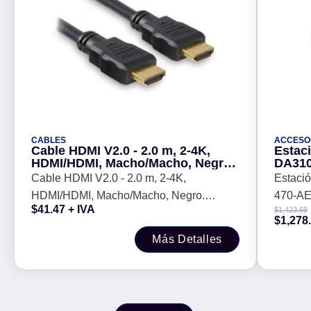
CABLES
ACCESO
Cable HDMI V2.0 - 2.0 m, 2-4K,
Estac
HDMI/HDMI, Macho/Macho, Negro.
DA310
BROBOTIX 695225
Cable HDMI V2.0 - 2.0 m, 2-4K,
Estaci
HDMI/HDMI, Macho/Macho, Negro.
470-AE
$
41.47
+ IVA
$
1,423.69
BROBOTIX 695225
$
1,278
Más Detalles