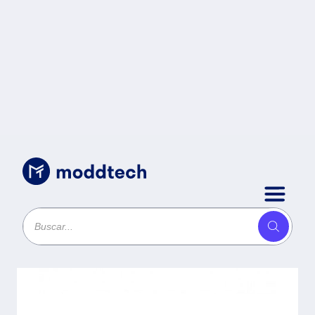
Uncategorized
/
Libreta de apuntes #3 ESTRELLA
0324 64H Raya Medidas 11.4 x 8
cm Papel Bond Lomo Engomado
para mayor duración -