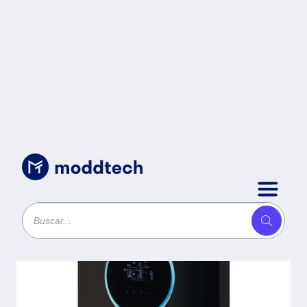
Energia Solar y Eolica
/
Inversor CDP ES-
6548SOLAX - 120 V, 60
Hz, Negro