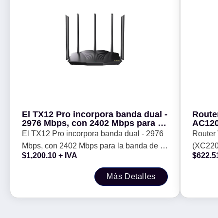
El TX12 Pro incorpora banda dual -
Route
2976 Mbps, con 2402 Mbps para la
AC120
banda de 5 GHz y 574 Mbps para la
LAN R
El TX12 Pro incorpora banda dual - 2976
Router
banda de 2, 4 GHz, ancho de
puert
Mbps, con 2402 Mbps para la banda de 5
(XC220
banda de 160 MHz
RJ11 
$
1,200.10
+ IVA
$
622.5
GHz y 574 Mbps para la banda de 2, 4
10/100
GHz, ancho de banda de 160 MHz
GPON, 
Más Detalles