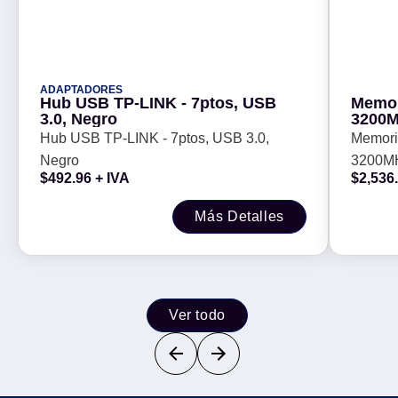
ADAPTADORES
Hub USB TP-LINK - 7ptos, USB
Memor
3.0, Negro
3200
SGN -
Hub USB TP-LINK - 7ptos, USB 3.0,
Memor
Negro
3200M
$
492.96
+ IVA
$
2,536
-
Más Detalles
Ver todo