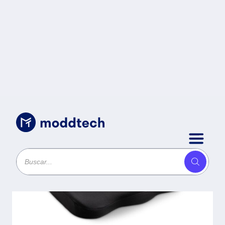
Accesorios para Componentes
/
Cojín de asiento
ergonómico de
espuma
viscoelástica
K55805WW -