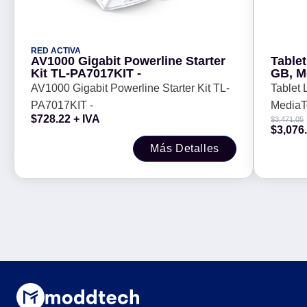
RED ACTIVA
AV1000 Gigabit Powerline Starter
Table
Kit TL-PA7017KIT -
GB, M
pulga
AV1000 Gigabit Powerline Starter Kit TL-
Tablet
inclu
PA7017KIT -
MediaTe
$
728.22
+ IVA
$
3,471.05
Android
$
3,076
Más Detalles