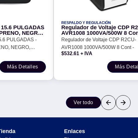
RESPALDO Y REGULACIÓN
 15.6 PULGADAS
Regulador de Voltaje CDP R
OPRENO, NEGRO,
AVR1008 1000VA/500W 8 Con
23
.6 PULGADAS -
Regulador de Voltaje CDP R2CU-
ENO, NEGRO,
AVR1008 1000VA/500W 8 Cont -
$
532.61
+ IVA
Más Detalles
Más Deta
Ver todo
Tienda
Enlaces