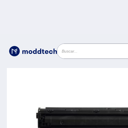
Consumibles
/
Cartucho tóner CANON 128 - 2100 pá