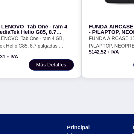
t LENOVO Tab One - ram 4
FUNDA AIRCASE
ediaTek Helio G85, 8.7
- P/LAPTOP, NE
das, Android 14, 128 GB,
BROBOTIX 60060
 LENOVO Tab One - ram 4 GB,
FUNDA AIRCASE 15
ye Funda
k Helio G85, 8.7 pulgadas,
P/LAPTOP, NEOPR
$
142.52
+ IVA
 14, 128 GB, incluye Funda
BROBOTIX 6006023
.31
+ IVA
Más Detalles
Principal