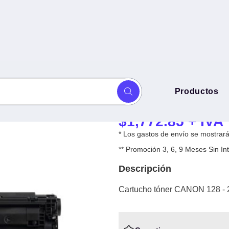
Cartucho tóner
Productos
ginas, Negro, Laser
Negro, Laser
$
1,772.85
+ IVA
* Los gastos de envío se mostrarán
** Promoción 3, 6, 9 Meses Sin 
Descripción
Cartucho tóner CANON 128 - 2