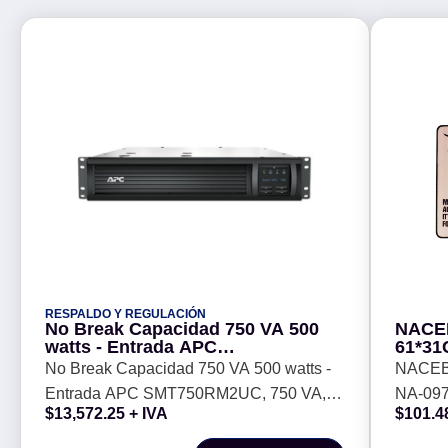
RESPALDO Y REGULACIÓN
No Break Capacidad 750 VA 500
NACE
watts - Entrada APC
61*31
SMT750RM2UC, 750 VA, 500 W, 3
No Break Capacidad 750 VA 500 watts -
NACEB
h, Negro, Industrial y Oficina
Entrada APC SMT750RM2UC, 750 VA,
NA-097
$
13,572.25
+ IVA
$
101.4
500 W, 3 h, Negro, Industrial y Oficina