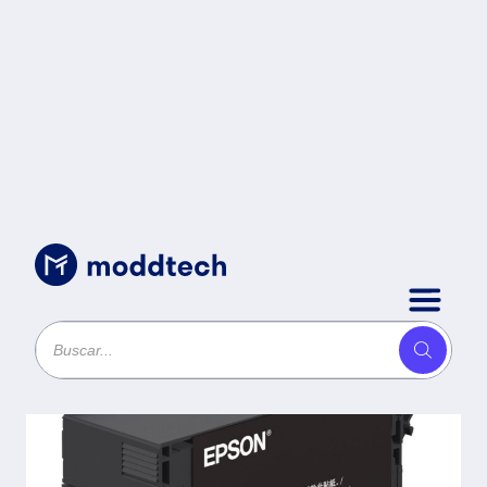
Uncategorized
/
Cartucho EPSON UltraChrome
XD2 - Negro, T3170, T3170M,
T5170, T5170M, Cartucho