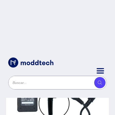
Accesorios para Cómputo
/
Cargador / Adaptador
para Laptop
OVALTECH OTAC-E68
de 45W 20V 2.25A
(4.0*1.7) -