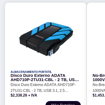
ALMACENAMIENTO PORTATIL
Disco Duro Externo ADATA
No-Br
AHD710P-2TU31-CBL - 2 TB, USB
1000V
3.1, 2.5 pulgadas, Azul
8 Sali
Disco Duro Externo ADATA AHD710P-
No-Br
2TU31-CBL - 2 TB, USB 3.1, 2.5
1000VA
$
2,338.26
+ IVA
$
1,453
pulgadas, Azul
Salidas