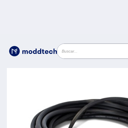
Cables
/
Cable VGA VORAGO - 10 m, VGA (D-Sub),