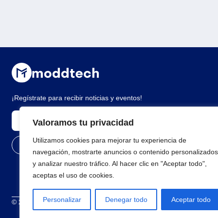
¡Regístrate para recibir noticias y eventos!
Valoramos tu privacidad
Utilizamos cookies para mejorar tu experiencia de
navegación, mostrarte anuncios o contenido personalizados
y analizar nuestro tráfico. Al hacer clic en "Aceptar todo",
aceptas el uso de cookies.
Personalizar
Denegar todo
Aceptar todo
© 2026 Todos los derechos reservados
Términos y condiciones
Polí