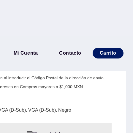
GO - 10 m, VGA (D-Sub),
Mi Cuenta
Contacto
Carrito
egro
 al introducir el Código Postal de la dirección de envío
Intereses en Compras mayores a $1,000 MXN
GA (D-Sub), VGA (D-Sub), Negro