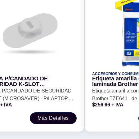
ACCESORIOS Y CONSUM
A P/CANDADO DE
Etiqueta amarilla
RIDAD K-SLOT
laminada Brother
OSAVER) - P/LAPTOP,
mm de ancho x 8 
 P/CANDADO DE SEGURIDAD
Etiqueta amarilla co
T, CELULAR, TIPO PLACA
Impresión en neg
T (MICROSAVER) - P/LAPTOP,
Brother TZE641 - de
ESIVO, COLOR GRIS,
+ IVA
$
256.66
+ IVA
OTIX 406290
T, CELULAR, TIPO PLACA
mts de largo. Impresi
ESIVO, COLOR GRIS, BROBOTIX
Más Detalles
0