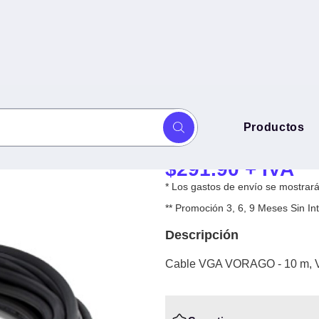
Cable VGA VORA
Productos
 VGA (D-Sub), Negro
VGA (D-Sub), N
$
291.90
+ IVA
* Los gastos de envío se mostrarán
** Promoción 3, 6, 9 Meses Sin 
Descripción
Cable VGA VORAGO - 10 m, V