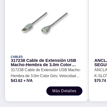
CABLES
317238 Cable de Extensión USB
ANCL
Macho-Hembra de 3.0m Color
SEGU
Gris; Velocidad máxima de hasta
(MICR
317238 Cable de Extensión USB Macho-
ANCLA
12 Mbps. -
TABLE
Hembra de 3.0m Color Gris; Velocidad
K-SLO
C/ADH
$
43.62
+ IVA
$
70.74
BROB
máxima de hasta 12 Mbps. -
TABLE
C/ADH
Más Detalles
40629