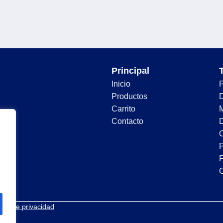
Principal
Inicio
Productos
D
Carrito
Contacto
D
C
P
P
tica de privacidad