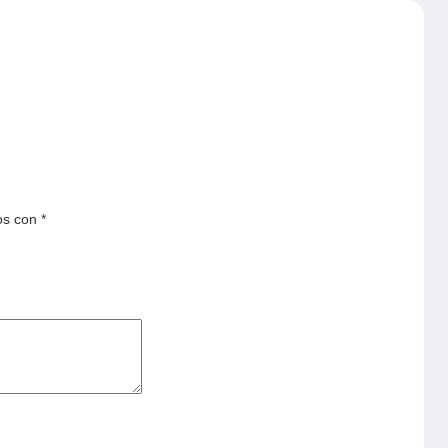
os con
*