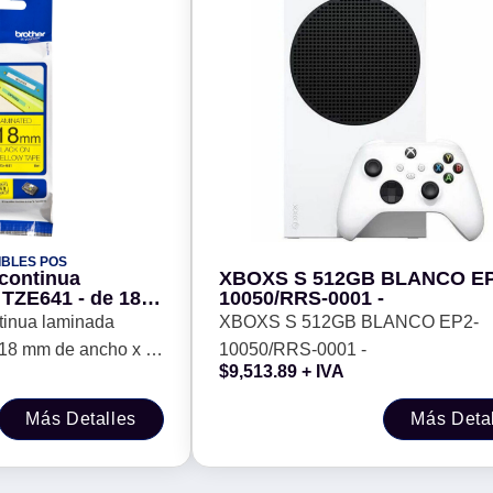
IBLES POS
 continua
XBOXS S 512GB BLANCO EP
 TZE641 - de 18
10050/RRS-0001 -
mts de largo.
ntinua laminada
XBOXS S 512GB BLANCO EP2-
ro.
 18 mm de ancho x 8
10050/RRS-0001 -
$
9,513.89
+ IVA
ón en negro.
Más Detalles
Más Deta